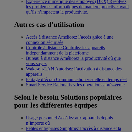
Expérience numérique des employés (DEX)
Résolvez
les problèmes informatiques de manière proactive avant
qu’ils n’impactent la productivité.
Autres cas d’utilisation
Accès à distance
Améliorez l’accès grâce à une
connexion sécurisée
Contrôle à distance
Contrôlez les appareils
indépendamment de la plateforme
Bureau à distance
Améliorez la productivité où que
vous soyez
Wake-on-LAN
Autorisez l’activation à distance des
appareils
Partage d’écran
Communication visuelle en temps réel
Smart Service
Rationalisez les opérations après-vente
Selon le besoin
Solutions populaires
pour les différentes équipes
Usage personnel
Accédez aux appareils depuis
n’importe où
Petites entreprises
Simplifiez l’accès à distance et la