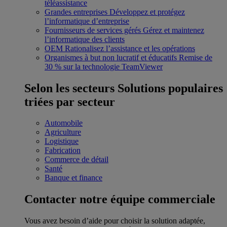
téléassistance
Grandes entreprises
Développez et protégez
l’informatique d’entreprise
Fournisseurs de services gérés
Gérez et maintenez
l’informatique des clients
OEM
Rationalisez l’assistance et les opérations
Organismes à but non lucratif et éducatifs
Remise de
30 % sur la technologie TeamViewer
Selon les secteurs
Solutions populaires
triées par secteur
Automobile
Agriculture
Logistique
Fabrication
Commerce de détail
Santé
Banque et finance
Contacter notre équipe commerciale
Vous avez besoin d’aide pour choisir la solution adaptée,