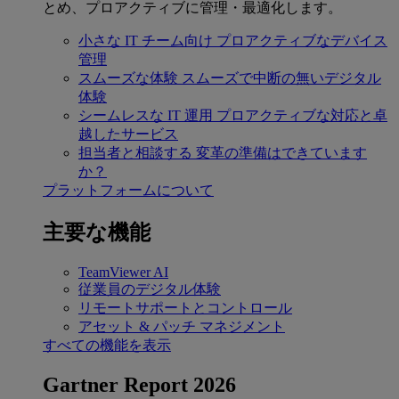
とめ、プロアクティブに管理・最適化します。
小さな IT チーム向け
プロアクティブなデバイス
管理
スムーズな体験
スムーズで中断の無いデジタル
体験
シームレスな IT 運用
プロアクティブな対応と卓
越したサービス
担当者と相談する
変革の準備はできています
か？
プラットフォームについて
主要な機能
TeamViewer AI
従業員のデジタル体験
リモートサポートとコントロール
アセット & パッチ マネジメント
すべての機能を表示
Gartner Report 2026