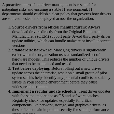
A proactive approach to driver management is essential for
mitigating risks and ensuring a stable IT environment. IT
departments should establish a clear policy that governs how drivers
are sourced, tested, and deployed across the organization.
Source drivers from official manufacturers:
Always
download drivers directly from the Original Equipment
Manufacturer's (OEM) support page. Avoid third-party driver
update utilities, which can bundle malware or install incorrect
versions.
Standardize hardware:
Managing drivers is significantly
easier when the organization uses a standardized set of
hardware models. This reduces the number of unique drivers
that need to be maintained and tested.
Test before deploying:
Before rolling out a new driver
update across the enterprise, test it on a small group of pilot
systems. This helps identify any potential conflicts or stability
issues in your specific environment before they cause
widespread disruption.
Implement a regular update schedule:
Treat driver updates
with the same importance as OS and software patches.
Regularly check for updates, especially for critical
components like network, storage, and graphics drivers, as
these often contain important security fixes and performance