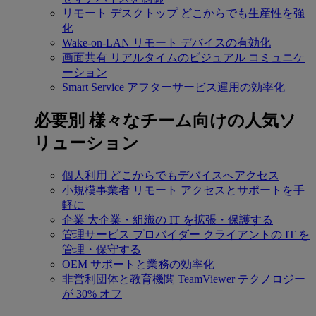
リモート デスクトップ
どこからでも生産性を強
化
Wake-on-LAN
リモート デバイスの有効化
画面共有
リアルタイムのビジュアル コミュニケ
ーション
Smart Service
アフターサービス運用の効率化
必要別
様々なチーム向けの人気ソ
リューション
個人利用
どこからでもデバイスへアクセス
小規模事業者
リモート アクセスとサポートを手
軽に
企業
大企業・組織の IT を拡張・保護する
管理サービス プロバイダー
クライアントの IT を
管理・保守する
OEM
サポートと業務の効率化
非営利団体と教育機関
TeamViewer テクノロジー
が 30% オフ