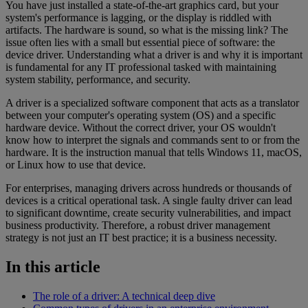
You have just installed a state-of-the-art graphics card, but your
system's performance is lagging, or the display is riddled with
artifacts. The hardware is sound, so what is the missing link? The
issue often lies with a small but essential piece of software: the
device driver. Understanding what a driver is and why it is important
is fundamental for any IT professional tasked with maintaining
system stability, performance, and security.
A driver is a specialized software component that acts as a translator
between your computer's operating system (OS) and a specific
hardware device. Without the correct driver, your OS wouldn't
know how to interpret the signals and commands sent to or from the
hardware. It is the instruction manual that tells Windows 11, macOS,
or Linux how to use that device.
For enterprises, managing drivers across hundreds or thousands of
devices is a critical operational task. A single faulty driver can lead
to significant downtime, create security vulnerabilities, and impact
business productivity. Therefore, a robust driver management
strategy is not just an IT best practice; it is a business necessity.
In this article
The role of a driver: A technical deep dive