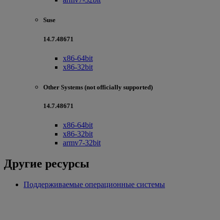
Suse
14.7.48671
x86-64bit
x86-32bit
Other Systems (not officially supported)
14.7.48671
x86-64bit
x86-32bit
armv7-32bit
Другие ресурсы
Поддерживаемые операционные системы