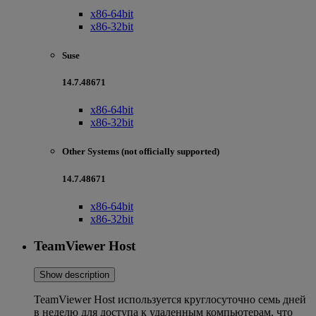
x86-64bit
x86-32bit
Suse
14.7.48671
x86-64bit
x86-32bit
Other Systems (not officially supported)
14.7.48671
x86-64bit
x86-32bit
TeamViewer Host
Show description
TeamViewer Host используется круглосуточно семь дней
в неделю для доступа к удаленным компьютерам, что