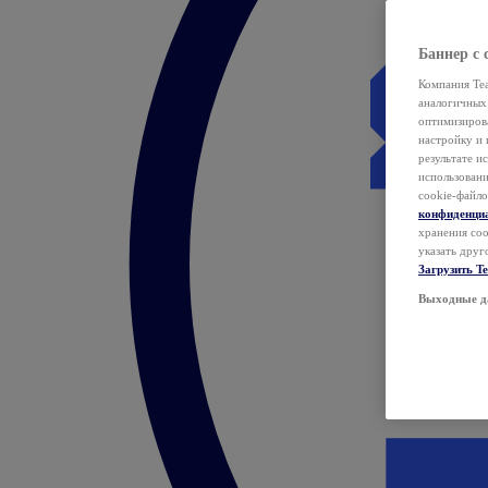
Баннер с 
Компания Tea
аналогичных 
оптимизиров
настройку и 
результате и
использован
cookie-файло
конфиденци
хранения coo
указать друг
Загрузить T
Выходные д