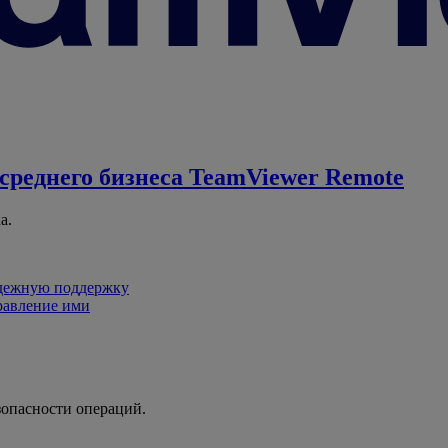
среднего бизнеса
TeamViewer Remote
а.
адежную поддержку
равление ими
зопасности операций.