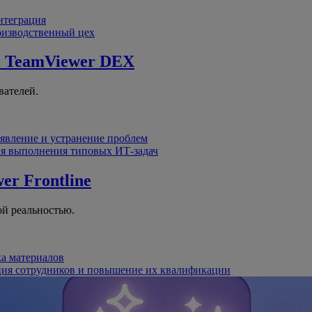
интеграция
оизводственный цех
й
TeamViewer DEX
вателей.
явление и устранение проблем
я выполнения типовых ИТ-задач
er Frontline
й реальностью.
ка материалов
ция сотрудников и повышение их квалификации