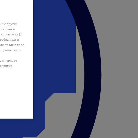
ание других
с сайтом и
 согласие на (i)
 собранных в
и от вас в ходе
 о размещении
х и периоде
например