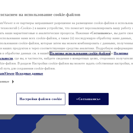
согласием на использование cookie-файлов
mViewer и ее партнеры запрашивают разрешение на размещение cookie-файлов и использов
технологий («Cookie») в вашем устройстве, что помогает персонализировать вашу работу 
ать наши маркетинговые и аналитические процессы. Нажимая
«Соглашаюсь»
, вы даете свое
использование нами всех cookie-файлов, а также (ii) последующую обработку нами данных,
спользования cookie-файлов, которые затем мы можем комбинировать с данными, полученным
ия наших продуктов и через соответствующие средства аналитики. Подробную информацию
в и обработке данных см. в нашей
Политике использования cookie-файлов
и
Политике
альности
, где вы, в частности, найдете сведения о конкретных целях, сторонних получателя
kie-файлов. В разделе Настройки cookie-файлов вы можете задать собственные настройки, 
ой путь для сохранения cookie-файлов.
eamViewer
Исходные данные
анные
Настройки файлов cookie
«Соглашаюсь»