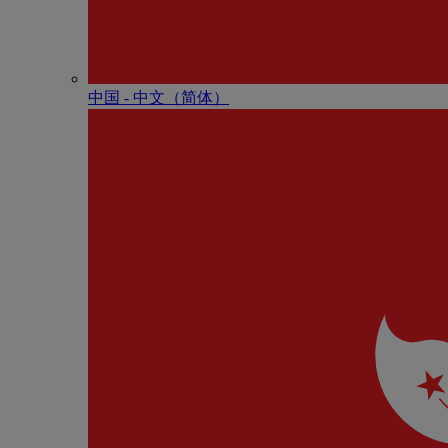
中国 - 中⽂（简体）