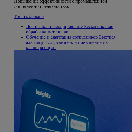
Повышение эффективности с промышленной
дополненной реальностью.
Узнать больше
Логистика и складирование
Бесконтактная
обработка материалов
Обучение и адаптация сотрудников
Быстрая
адаптация сотрудников и повышение их
квалификации