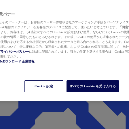
 同意バナー
ewer とそのパートナーは、お客様のユーザー体験や当社のマーケティング手段をパーソナライ
kie や類似のテクノロジーをお客様のデバイスに配置して、使いたいと考えています。
「同意
り、お客様は、 (i) 当社のすべての Cookie の設定および使用、ならびに (ii) Cookie
の後の処理に同意したものとみなされます。その後、Cookie の使用から収集されたデー
使用および対応する分析測定から収集されたデータと組み合わされることもあります。Cook
理について、特に正確な目的、第三者への提供、および Cookie の保存期間に関して、当
プライバシーポリシー
に詳細に記載されています。独自の設定を選択する場合は、Cookie 設定で
調整してださい。
werをダウンロード
企業情報
Cookie 設定
すべての Cookie を受け入れる