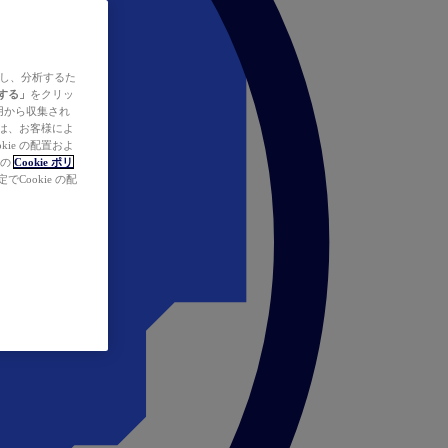
ズし、分析するた
する」
をクリッ
の使用から収集され
タは、お客様によ
ie の配置およ
社の
Cookie ポリ
Cookie の配