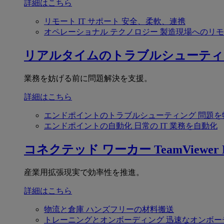
詳細はこちら
リモート IT サポート
安全、柔軟、連携
オペレーショナル テクノロジー
製造現場へのリモ
リアルタイムのトラブルシューティ
業務を妨げる前に問題解決を支援。
詳細はこちら
エンドポイントのトラブルシューティング
問題を
エンドポイントの自動化
日常の IT 業務を自動化
コネクテッド ワーカー
TeamViewer F
産業用拡張現実で効率性を推進。
詳細はこちら
物流と倉庫
ハンズフリーの材料搬送
トレーニングとオンボーディング
迅速なオンボー