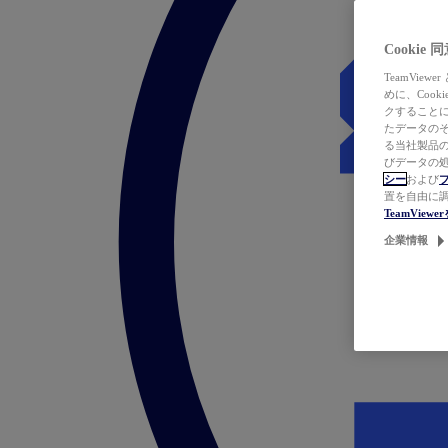
Cookie
TeamVi
めに、Coo
クすることによ
たデータのそ
る当社製品の
びデータの処
シー
および
置を自由に
TeamVie
企業情報