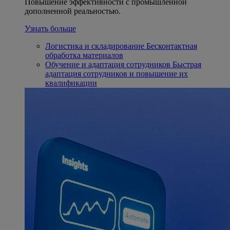
Повышение эффективности с промышленной
дополненной реальностью.
Узнать больше
Логистика и складирование
Бесконтактная
обработка материалов
Обучение и адаптация сотрудников
Быстрая
адаптация сотрудников и повышение их
квалификации