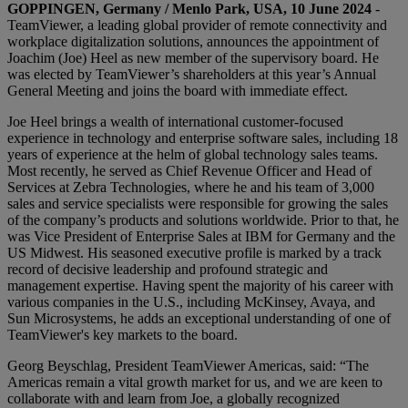
GOPPINGEN, Germany / Menlo Park, USA, 10 June 2024
-
TeamViewer, a leading global provider of remote connectivity and
workplace digitalization solutions, announces the appointment of
Joachim (Joe) Heel as new member of the supervisory board. He
was elected by TeamViewer’s shareholders at this year’s Annual
General Meeting and joins the board with immediate effect.
Joe Heel brings a wealth of international customer-focused
experience in technology and enterprise software sales, including 18
years of experience at the helm of global technology sales teams.
Most recently, he served as Chief Revenue Officer and Head of
Services at Zebra Technologies, where he and his team of 3,000
sales and service specialists were responsible for growing the sales
of the company’s products and solutions worldwide. Prior to that, he
was Vice President of Enterprise Sales at IBM for Germany and the
US Midwest. His seasoned executive profile is marked by a track
record of decisive leadership and profound strategic and
management expertise. Having spent the majority of his career with
various companies in the U.S., including McKinsey, Avaya, and
Sun Microsystems, he adds an exceptional understanding of one of
TeamViewer's key markets to the board.
Georg Beyschlag, President TeamViewer Americas, said: “The
Americas remain a vital growth market for us, and we are keen to
collaborate with and learn from Joe, a globally recognized