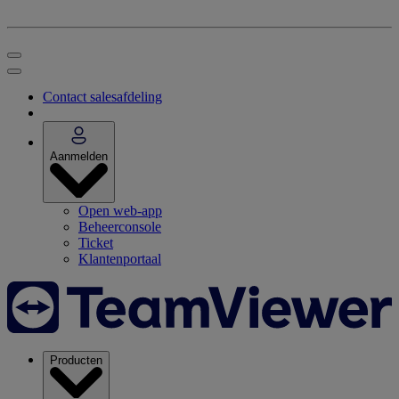
Contact salesafdeling
Aanmelden
Open web-app
Beheerconsole
Ticket
Klantenportaal
Producten