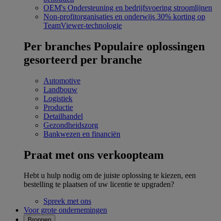
OEM's
Ondersteuning en bedrijfsvoering stroomlijnen
Non-profitorganisaties en onderwijs
30% korting op
TeamViewer-technologie
Per branches
Populaire oplossingen
gesorteerd per branche
Automotive
Landbouw
Logistiek
Productie
Detailhandel
Gezondheidszorg
Bankwezen en financiën
Praat met ons verkoopteam
Hebt u hulp nodig om de juiste oplossing te kiezen, een
bestelling te plaatsen of uw licentie te upgraden?
Spreek met ons
Voor grote ondernemingen
Bronnen