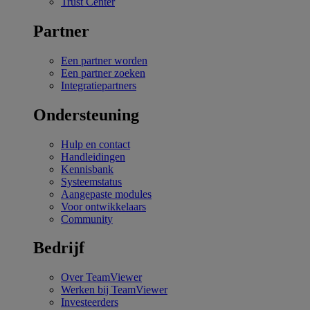
Trust Center
Partner
Een partner worden
Een partner zoeken
Integratiepartners
Ondersteuning
Hulp en contact
Handleidingen
Kennisbank
Systeemstatus
Aangepaste modules
Voor ontwikkelaars
Community
Bedrijf
Over TeamViewer
Werken bij TeamViewer
Investeerders