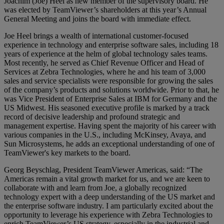
Joachim (Joe) Heel as new member of the supervisory board. He
was elected by TeamViewer’s shareholders at this year’s Annual
General Meeting and joins the board with immediate effect.
Joe Heel brings a wealth of international customer-focused
experience in technology and enterprise software sales, including 18
years of experience at the helm of global technology sales teams.
Most recently, he served as Chief Revenue Officer and Head of
Services at Zebra Technologies, where he and his team of 3,000
sales and service specialists were responsible for growing the sales
of the company’s products and solutions worldwide. Prior to that, he
was Vice President of Enterprise Sales at IBM for Germany and the
US Midwest. His seasoned executive profile is marked by a track
record of decisive leadership and profound strategic and
management expertise. Having spent the majority of his career with
various companies in the U.S., including McKinsey, Avaya, and
Sun Microsystems, he adds an exceptional understanding of one of
TeamViewer's key markets to the board.
Georg Beyschlag, President TeamViewer Americas, said: “The
Americas remain a vital growth market for us, and we are keen to
collaborate with and learn from Joe, a globally recognized
technology expert with a deep understanding of the US market and
the enterprise software industry. I am particularly excited about the
opportunity to leverage his experience with Zebra Technologies to
enrich TeamViewer’s US strategy, especially in the industrial and