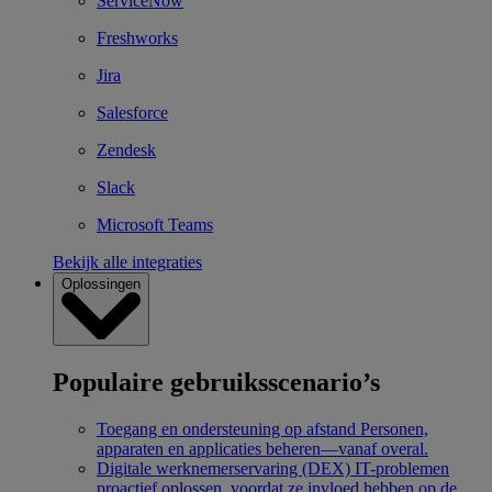
ServiceNow
Freshworks
Jira
Salesforce
Zendesk
Slack
Microsoft Teams
Bekijk alle integraties
Oplossingen
Populaire gebruiksscenario’s
Toegang en ondersteuning op afstand
Personen,
apparaten en applicaties beheren—vanaf overal.
Digitale werknemerservaring (DEX)
IT-problemen
proactief oplossen, voordat ze invloed hebben op de