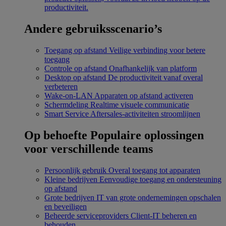
productiviteit.
Andere gebruiksscenario’s
Toegang op afstand
Veilige verbinding voor betere
toegang
Controle op afstand
Onafhankelijk van platform
Desktop op afstand
De productiviteit vanaf overal
verbeteren
Wake-on-LAN
Apparaten op afstand activeren
Schermdeling
Realtime visuele communicatie
Smart Service
Aftersales-activiteiten stroomlijnen
Op behoefte
Populaire oplossingen
voor verschillende teams
Persoonlijk gebruik
Overal toegang tot apparaten
Kleine bedrijven
Eenvoudige toegang en ondersteuning
op afstand
Grote bedrijven
IT van grote ondernemingen opschalen
en beveiligen
Beheerde serviceproviders
Client-IT beheren en
behouden