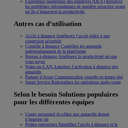
Expérience numérique des employés (DEX)
Résolvez
les problèmes informatiques de manière proactive avant
qu’ils n’impactent la productivité.
Autres cas d’utilisation
Accès à distance
Améliorez l’accès grâce à une
connexion sécurisée
Contrôle à distance
Contrôlez les appareils
indépendamment de la plateforme
Bureau à distance
Améliorez la productivité où que
vous soyez
Wake-on-LAN
Autorisez l’activation à distance des
appareils
Partage d’écran
Communication visuelle en temps réel
Smart Service
Rationalisez les opérations après-vente
Selon le besoin
Solutions populaires
pour les différentes équipes
Usage personnel
Accédez aux appareils depuis
n’importe où
Petites entreprises
Simplifiez l’accès à distance et la