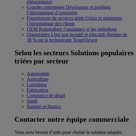
téléassistance
Grandes entreprises
Développez et protégez
l’informatique d’entreprise
Fournisseurs de services gérés
Gérez et maintenez
l’informatique des clients
OEM
Rationalisez l’assistance et les opérations
Organismes à but non lucratif et éducatifs
Remise de
30 % sur la technologie TeamViewer
Selon les secteurs
Solutions populaires
triées par secteur
Automobile
Agriculture
Logistique
Fabrication
Commerce de détail
Santé
Banque et finance
Contacter notre équipe commerciale
Vous avez besoin d’aide pour choisir la solution adaptée,