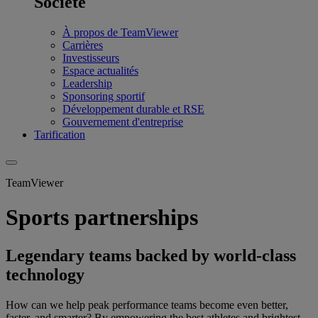
Société
À propos de TeamViewer
Carrières
Investisseurs
Espace actualités
Leadership
Sponsoring sportif
Développement durable et RSE
Gouvernement d'entreprise
Tarification
TeamViewer
Sports partnerships
Legendary teams backed by world-class
technology
How can we help peak performance teams become even better,
faster, and smarter? By empowering the best athletes and brightest