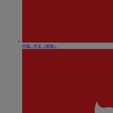
中国 - 中⽂（简体）