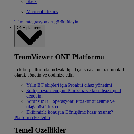
Slack
Microsoft Teams
Tüm entegrasyonları görüntüleyin
ONE platformu
TeamViewer ONE Platformu
Tek bir platformda birleşik dijital çalışma alanınızı proaktif
olarak yönetin ve optimize edin.
Yalın BT ekipleri için
Proaktif cihaz yönetimi
Sürtüşmesiz deneyim
Pürüzsüz ve kesintisiz dijital
deneyim
Sorunsuz BT operasyonu
Proaktif düzeltme ve
olağanüstü hizmet
Ekibimizle konuşun
Dönüşüme hazır mısınız?
Platformu keşfedin
Temel Özellikler