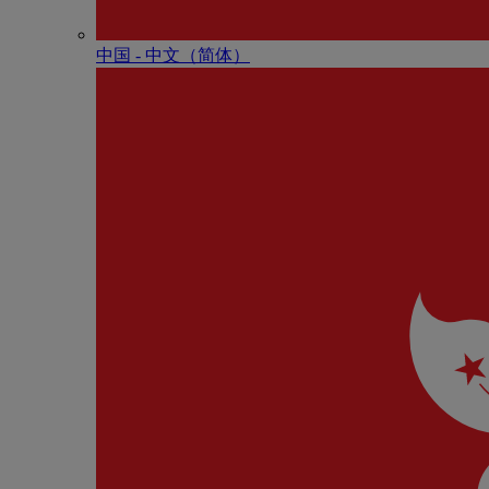
中国 - 中⽂（简体）