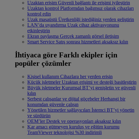
Uzaktan erişim
Güvenli bağlantı ile erişimi iyileştirin
Uzaktan kontrol
Platformdan bağımsız olarak cihazları
kontrol edin
Uzak masaüstü
Üretkenliği istediğiniz yerden geliştirin
LAN’da uyandırma
Uzak cihaz aktivasyonunu
etkinleştirin
Ekran paylaşma
Gerçek zamanlı görsel iletişim
Smart Service
Satış sonrası hizmetleri aksaksız kılın
İhtiyaca göre
Farklı ekipler için
popüler çözümler
Kişisel kullanım
Cihazlara her yerden erişin
Küçük işletmeler
Uzaktan erişimi ve desteği basitleştirin
Büyük işletmeler
Kurumsal BT’yi genişletin ve güvenli
kılın
Serbest çalışanlar ve dijital göçebeler
Herhangi bir
konumdan güvenle çalışın
Yönetilen hizmetler sağlayıcıları
İstemci BT’yi yönetin
ve sürdürün
OEM’ler
Destek ve operasyonları aksaksız kılın
Kar amacı gütmeyen kuruluş ve eğitim kurumu
TeamViewer teknolojisi %30 indirimli