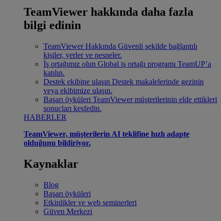
TeamViewer hakkında daha fazla
bilgi edinin
TeamViewer Hakkında
Güvenli şekilde bağlantılı
kişiler, yerler ve nesneler.
İş ortağımız olun
Global iş ortağı programı TeamUP’a
katılın.
Destek ekibine ulaşın
Destek makalelerinde gezinin
veya ekibimize ulaşın.
Başarı öyküleri
TeamViewer müşterilerinin elde ettikleri
sonuçları keşfedin.
HABERLER
TeamViewer, müşterilerin AI teklifine hızlı adapte
olduğunu bildiriyor.
Kaynaklar
Blog
Başarı öyküleri
Etkinlikler ve web seminerleri
Güven Merkezi