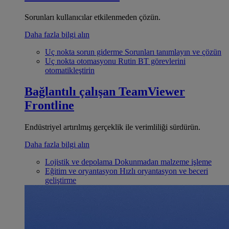
Sorunları kullanıcılar etkilenmeden çözün.
Daha fazla bilgi alın
Uç nokta sorun giderme
Sorunları tanımlayın ve çözün
Uç nokta otomasyonu
Rutin BT görevlerini
otomatikleştirin
Bağlantılı çalışan
TeamViewer
Frontline
Endüstriyel artırılmış gerçeklik ile verimliliği sürdürün.
Daha fazla bilgi alın
Lojistik ve depolama
Dokunmadan malzeme işleme
Eğitim ve oryantasyon
Hızlı oryantasyon ve beceri
geliştirme