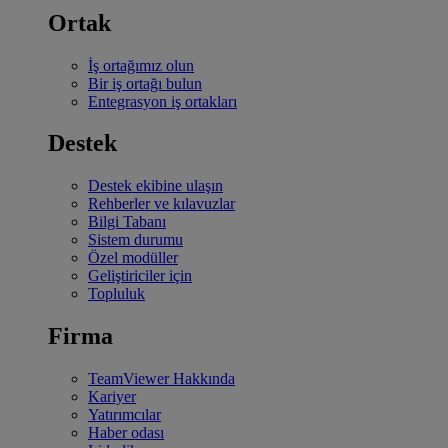
Ortak
İş ortağımız olun
Bir iş ortağı bulun
Entegrasyon iş ortakları
Destek
Destek ekibine ulaşın
Rehberler ve kılavuzlar
Bilgi Tabanı
Sistem durumu
Özel modüller
Geliştiriciler için
Topluluk
Firma
TeamViewer Hakkında
Kariyer
Yatırımcılar
Haber odası