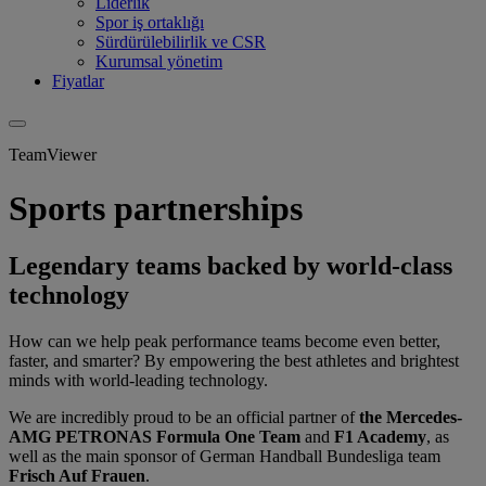
Liderlik
Spor iş ortaklığı
Sürdürülebilirlik ve CSR
Kurumsal yönetim
Fiyatlar
TeamViewer
Sports partnerships
Legendary teams backed by world-class
technology
How can we help peak performance teams become even better,
faster, and smarter? By empowering the best athletes and brightest
minds with world-leading technology.
We are incredibly proud to be an official partner of
the Mercedes-
AMG PETRONAS Formula One Team
and
F1 Academy
, as
well as the main sponsor of German Handball Bundesliga team
Frisch Auf Frauen
.