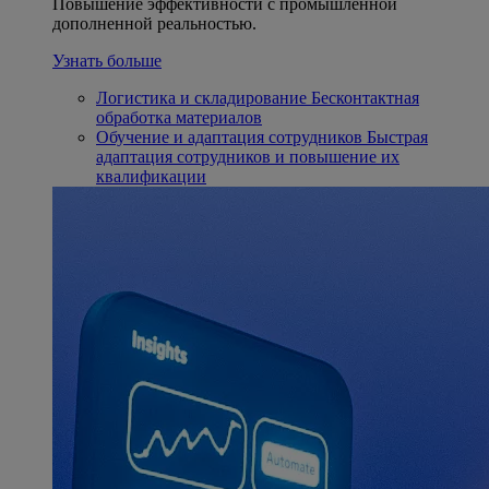
Повышение эффективности с промышленной
дополненной реальностью.
Узнать больше
Логистика и складирование
Бесконтактная
обработка материалов
Обучение и адаптация сотрудников
Быстрая
адаптация сотрудников и повышение их
квалификации