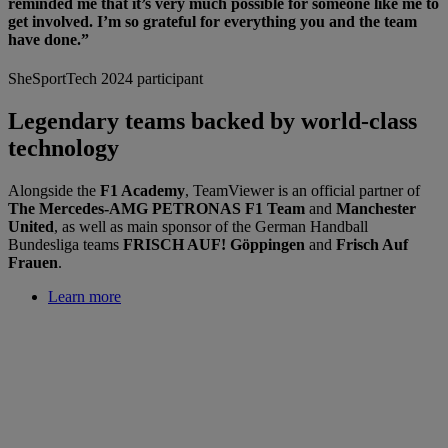
reminded me that it’s very much possible for someone like me to
get involved. I’m so grateful for everything you and the team
have done.”
SheSportTech 2024 participant
Legendary teams backed by world-class
technology
Alongside the
F1 Academy
, TeamViewer is an official partner of
The Mercedes-AMG PETRONAS F1 Team
and
Manchester
United
, as well as main sponsor of the German Handball
Bundesliga teams
FRISCH AUF! Göppingen
and
Frisch Auf
Frauen
.
Learn more