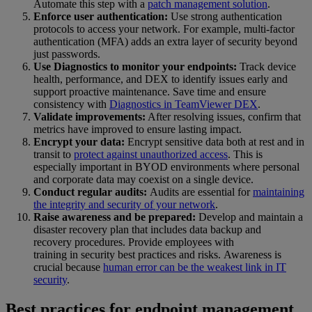
Automate this step with a
patch management solution
.
Enforce user authentication:
Use strong authentication
protocols to access your network. For example, multi-factor
authentication (MFA) adds an extra layer of security beyond
just passwords.
Use Diagnostics to monitor your endpoints:
Track device
health, performance, and DEX to identify issues early and
support proactive maintenance. Save time and ensure
consistency with
Diagnostics in TeamViewer DEX
.
Validate improvements:
After resolving issues, confirm that
metrics have improved to ensure lasting impact.
Encrypt your data:
Encrypt sensitive data both at rest and in
transit to
protect against unauthorized access
. This is
especially important in BYOD environments where personal
and corporate data may coexist on a single device.
Conduct regular audits:
Audits are essential for
maintaining
the integrity and security of your network
.
Raise awareness and be prepared:
Develop and maintain a
disaster recovery plan that includes data backup and
recovery procedures. Provide employees with
training in security best practices and risks. Awareness is
crucial because
human error can be the weakest link in IT
security
.
Best practices for endpoint management