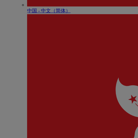
中国 - 中⽂（简体）