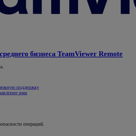
среднего бизнеса
TeamViewer Remote
а.
адежную поддержку
равление ими
зопасности операций.