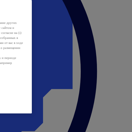
ание других
с сайтом и
 согласие на (i)
 собранных в
и от вас в ходе
 о размещении
х и периоде
например