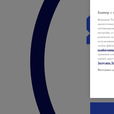
Баннер с 
Компания Tea
аналогичных 
оптимизиров
настройку и 
результате и
использован
cookie-файло
конфиденци
хранения coo
указать друг
Загрузить T
Выходные д