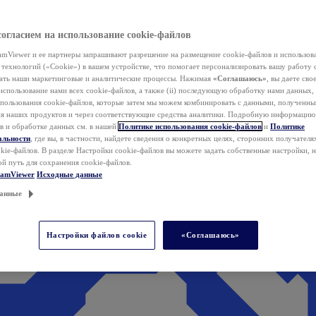
согласием на использование cookie-файлов
mViewer и ее партнеры запрашивают разрешение на размещение cookie-файлов и использов
технологий («Cookie») в вашем устройстве, что помогает персонализировать вашу работу 
ать наши маркетинговые и аналитические процессы. Нажимая
«Соглашаюсь»
, вы даете свое
использование нами всех cookie-файлов, а также (ii) последующую обработку нами данных,
спользования cookie-файлов, которые затем мы можем комбинировать с данными, полученным
ия наших продуктов и через соответствующие средства аналитики. Подробную информацию
в и обработке данных см. в нашей
Политике использования cookie-файлов
и
Политике
альности
, где вы, в частности, найдете сведения о конкретных целях, сторонних получателя
kie-файлов. В разделе Настройки cookie-файлов вы можете задать собственные настройки, 
ой путь для сохранения cookie-файлов.
eamViewer
Исходные данные
анные
Настройки файлов cookie
«Соглашаюсь»