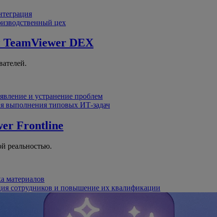
интеграция
оизводственный цех
й
TeamViewer DEX
вателей.
явление и устранение проблем
я выполнения типовых ИТ-задач
er Frontline
й реальностью.
ка материалов
ция сотрудников и повышение их квалификации