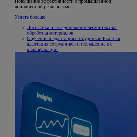
Повышение эффективности с промышленной
дополненной реальностью.
Узнать больше
Логистика и складирование
Бесконтактная
обработка материалов
Обучение и адаптация сотрудников
Быстрая
адаптация сотрудников и повышение их
квалификации