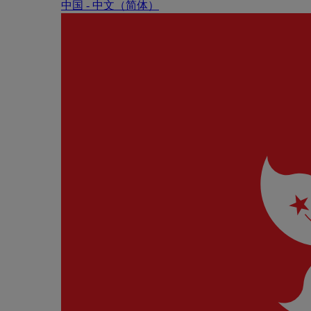
中国 - 中⽂（简体）