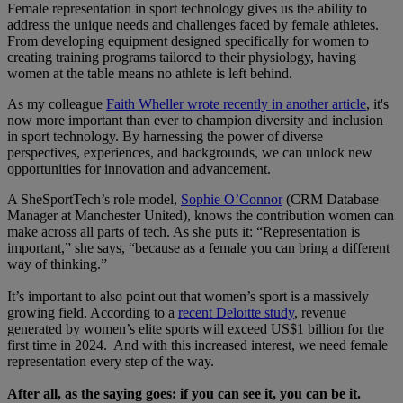
Female representation in sport technology gives us the ability to
address the unique needs and challenges faced by female athletes.
From developing equipment designed specifically for women to
creating training programs tailored to their physiology, having
women at the table means no athlete is left behind.
As my colleague
Faith Wheller wrote recently in another article
, it's
now more important than ever to champion diversity and inclusion
in sport technology. By harnessing the power of diverse
perspectives, experiences, and backgrounds, we can unlock new
opportunities for innovation and advancement.
A SheSportTech’s role model,
Sophie O’Connor
(CRM Database
Manager at Manchester United), knows the contribution women can
make across all parts of tech. As she puts it: “Representation is
important,” she says, “because as a female you can bring a different
way of thinking.”
It’s important to also point out that women’s sport is a massively
growing field. According to a
recent Deloitte study
, revenue
generated by women’s elite sports will exceed US$1 billion for the
first time in 2024. And with this increased interest, we need female
representation every step of the way.
After all, as the saying goes: if you can see it, you can be it.