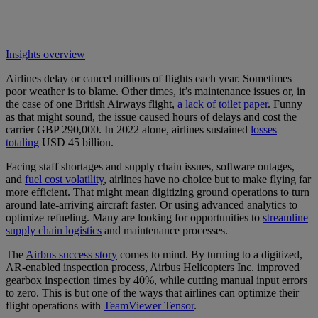
Insights overview
Airlines delay or cancel millions of flights each year. Sometimes
poor weather is to blame. Other times, it’s maintenance issues or, in
the case of one British Airways flight,
a lack of toilet paper
. Funny
as that might sound, the issue caused hours of delays and cost the
carrier GBP 290,000. In 2022 alone, airlines sustained
losses
totaling
USD 45 billion.
Facing staff shortages and supply chain issues, software outages,
and
fuel cost volatility
, airlines have no choice but to make flying far
more efficient. That might mean digitizing ground operations to turn
around late-arriving aircraft faster. Or using advanced analytics to
optimize refueling. Many are looking for opportunities to
streamline
supply chain logistics
and maintenance processes.
The
Airbus success story
comes to mind. By turning to a digitized,
AR-enabled inspection process, Airbus Helicopters Inc. improved
gearbox inspection times by 40%, while cutting manual input errors
to zero. This is but one of the ways that airlines can optimize their
flight operations with
TeamViewer Tensor
.