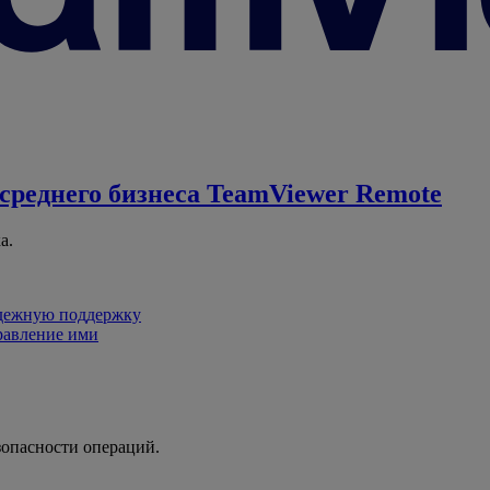
среднего бизнеса
TeamViewer Remote
а.
адежную поддержку
равление ими
зопасности операций.