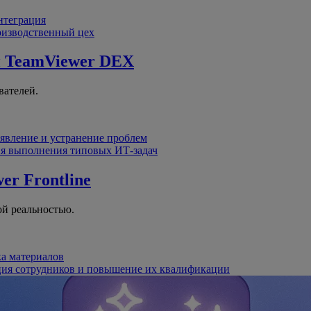
интеграция
оизводственный цех
й
TeamViewer DEX
вателей.
явление и устранение проблем
я выполнения типовых ИТ-задач
er Frontline
й реальностью.
ка материалов
ция сотрудников и повышение их квалификации