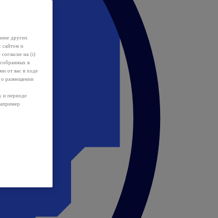
ание других
с сайтом и
 согласие на (i)
 собранных в
и от вас в ходе
 о размещении
х и периоде
например