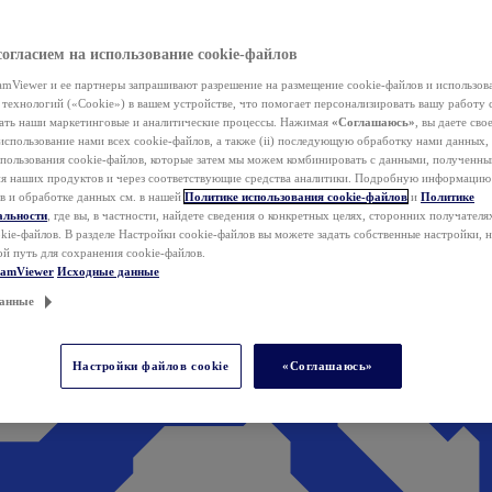
согласием на использование cookie-файлов
mViewer и ее партнеры запрашивают разрешение на размещение cookie-файлов и использов
технологий («Cookie») в вашем устройстве, что помогает персонализировать вашу работу 
ать наши маркетинговые и аналитические процессы. Нажимая
«Соглашаюсь»
, вы даете свое
использование нами всех cookie-файлов, а также (ii) последующую обработку нами данных,
спользования cookie-файлов, которые затем мы можем комбинировать с данными, полученным
ия наших продуктов и через соответствующие средства аналитики. Подробную информацию
в и обработке данных см. в нашей
Политике использования cookie-файлов
и
Политике
альности
, где вы, в частности, найдете сведения о конкретных целях, сторонних получателя
kie-файлов. В разделе Настройки cookie-файлов вы можете задать собственные настройки, 
ой путь для сохранения cookie-файлов.
eamViewer
Исходные данные
анные
Настройки файлов cookie
«Соглашаюсь»