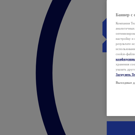
Баннер с 
Компания Tea
аналогичных 
оптимизиров
настройку и 
результате и
использован
cookie-файло
конфиденци
хранения coo
указать друг
Загрузить T
Выходные д