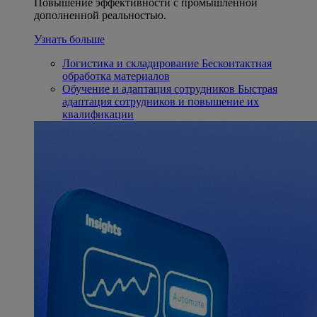
Повышение эффективности с промышленной
дополненной реальностью.
Узнать больше
Логистика и складирование
Бесконтактная
обработка материалов
Обучение и адаптация сотрудников
Быстрая
адаптация сотрудников и повышение их
квалификации