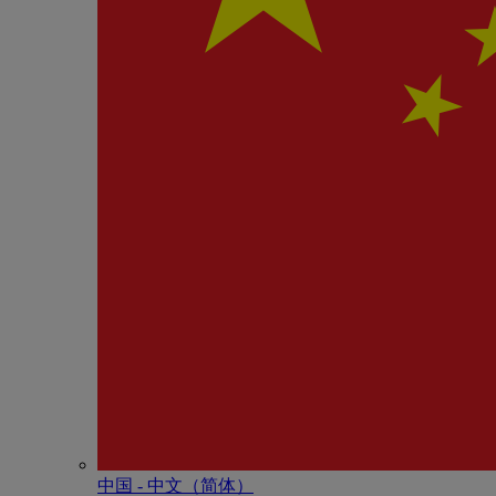
中国 - 中⽂（简体）