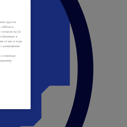
ание других
с сайтом и
 согласие на (i)
 собранных в
и от вас в ходе
 о размещении
х и периоде
например