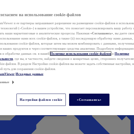
согласием на использование cookie-файлов
mViewer и ее партнеры запрашивают разрешение на размещение cookie-файлов и использов
технологий («Cookie») в вашем устройстве, что помогает персонализировать вашу работу 
ать наши маркетинговые и аналитические процессы. Нажимая
«Соглашаюсь»
, вы даете свое
использование нами всех cookie-файлов, а также (ii) последующую обработку нами данных,
спользования cookie-файлов, которые затем мы можем комбинировать с данными, полученным
ия наших продуктов и через соответствующие средства аналитики. Подробную информацию
в и обработке данных см. в нашей
Политике использования cookie-файлов
и
Политике
альности
, где вы, в частности, найдете сведения о конкретных целях, сторонних получателя
kie-файлов. В разделе Настройки cookie-файлов вы можете задать собственные настройки, 
ой путь для сохранения cookie-файлов.
eamViewer
Исходные данные
анные
Настройки файлов cookie
«Соглашаюсь»