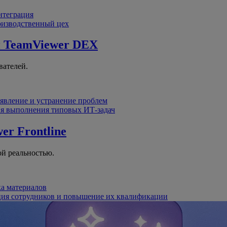
интеграция
оизводственный цех
й
TeamViewer DEX
вателей.
явление и устранение проблем
я выполнения типовых ИТ-задач
er Frontline
й реальностью.
ка материалов
ция сотрудников и повышение их квалификации