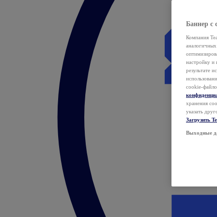
Баннер с 
Компания Tea
аналогичных 
оптимизиров
настройку и 
результате и
использован
cookie-файло
конфиденци
хранения coo
указать друг
Загрузить T
Выходные д