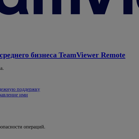
среднего бизнеса
TeamViewer Remote
а.
адежную поддержку
равление ими
зопасности операций.