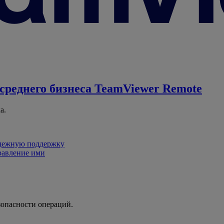
среднего бизнеса
TeamViewer Remote
а.
адежную поддержку
равление ими
зопасности операций.