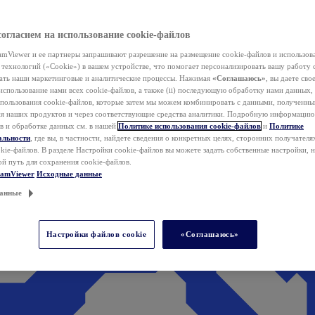
согласием на использование cookie-файлов
mViewer и ее партнеры запрашивают разрешение на размещение cookie-файлов и использов
технологий («Cookie») в вашем устройстве, что помогает персонализировать вашу работу 
ать наши маркетинговые и аналитические процессы. Нажимая
«Соглашаюсь»
, вы даете свое
использование нами всех cookie-файлов, а также (ii) последующую обработку нами данных,
спользования cookie-файлов, которые затем мы можем комбинировать с данными, полученным
ия наших продуктов и через соответствующие средства аналитики. Подробную информацию
в и обработке данных см. в нашей
Политике использования cookie-файлов
и
Политике
альности
, где вы, в частности, найдете сведения о конкретных целях, сторонних получателя
kie-файлов. В разделе Настройки cookie-файлов вы можете задать собственные настройки, 
ой путь для сохранения cookie-файлов.
eamViewer
Исходные данные
анные
Настройки файлов cookie
«Соглашаюсь»