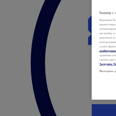
Баннер с 
Компания Tea
аналогичных 
оптимизиров
настройку и 
результате и
использован
cookie-файло
конфиденци
хранения coo
указать друг
Загрузить T
Выходные д