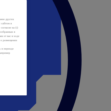
ание других
с сайтом и
 согласие на (i)
 собранных в
и от вас в ходе
 о размещении
х и периоде
например