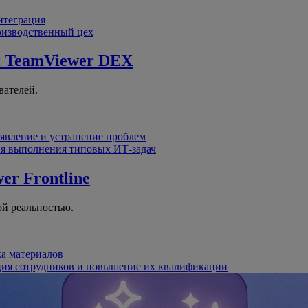
интеграция
оизводственный цех
й
TeamViewer DEX
вателей.
явление и устранение проблем
я выполнения типовых ИТ-задач
er Frontline
й реальностью.
ка материалов
ция сотрудников и повышение их квалификации