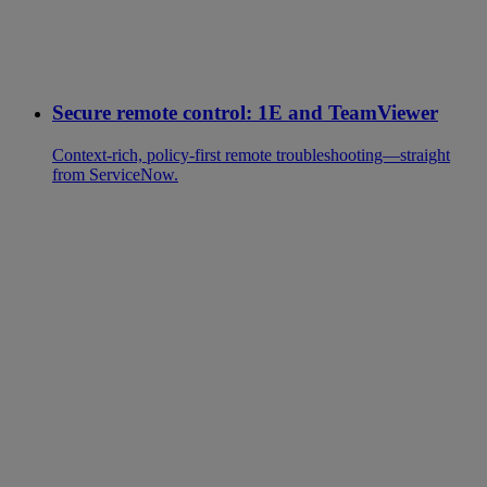
Secure remote control: 1E and TeamViewer
Context-rich, policy-first remote troubleshooting—straight
from ServiceNow.