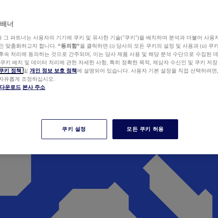
 배너
wer와 그 파트너는 사용자의 기기에 쿠키 및 유사한 기술("쿠키")을 배치하여 분석과 더불어 사용
개인 맞춤화하고자 합니다.
“동의함”
을 클릭하면 (i) 당사의 모든 쿠키의 설정 및 사용과 (ii) 
후속 처리에 동의하는 것으로 간주되며, 이는 당사 제품 사용 및 해당 분석 수단으로 수집된 
 쿠키 배치 및 데이터 처리에 관한 자세한 사항, 특히 정확한 목적, 제삼자 수신인 및 쿠키 저장
쿠키 정책
및
개인 정보 보호 정책
에 설명되어 있습니다. 사용자 기본 설정을 직접 선택하려면
 자유롭게 조정하십시오.
er 다운로드
본사 주소
쿠키 설정
모든 쿠키 허용