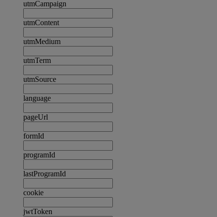
utmCampaign
utmContent
utmMedium
utmTerm
utmSource
language
pageUrl
formId
programId
lastProgramId
cookie
jwtToken