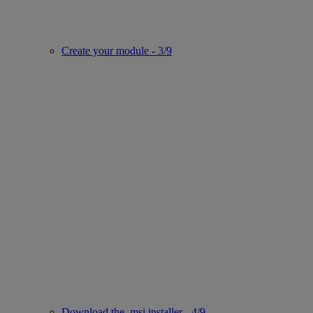
Create your module - 3/9
Download the .msi installer - 4/9