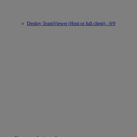
Deploy TeamViewer (Host or full client) - 9/9