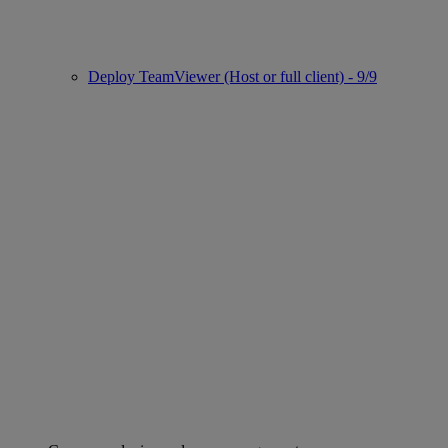
Deploy TeamViewer (Host or full client) - 9/9