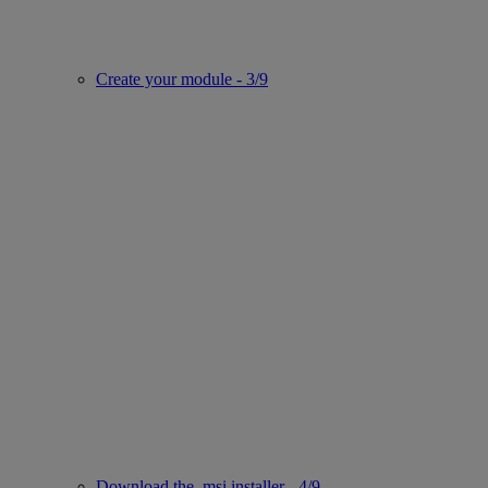
Create your module - 3/9
Download the .msi installer - 4/9