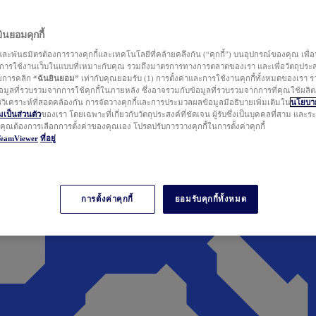
นยอมคุกกี้
ละพันธมิตรต้องการวางคุกกี้และเทคโนโลยีที่คล้ายคลึงกัน (“คุกกี้”) บนอุปกรณ์ของคุณ เพื่อ
ารใช้งานเว็บในแบบที่เหมาะกับคุณ รวมถึงมาตรการทางการตลาดของเรา และเพื่อวัตถุประ
วยการคลิก
“ฉันยินยอม”
เท่ากับคุณยอมรับ (1) การตั้งค่าและการใช้งานคุกกี้ทั้งหมดของเรา ร
มูลที่รวบรวมจากการใช้คุกกี้ในภายหลัง ซึ่งอาจรวมกับข้อมูลที่รวบรวมจากการที่คุณใช้ผลิ
ิเคราะห์ที่สอดคล้องกัน การจัดวางคุกกี้และการประมวลผลข้อมูลมีอธิบายเพิ่มเติมใน
นโยบาย
ป็นส่วนตัว
ของเรา โดยเฉพาะที่เกี่ยวกับวัตถุประสงค์ที่ชัดเจน ผู้รับซึ่งเป็นบุคคลที่สาม และ
ากคุณต้องการเลือกการตั้งค่าของคุณเอง โปรดปรับการวางคุกกี้ในการตั้งค่าคุกกี้
TeamViewer
ที่อยู่
การตั้งค่าคุกกี้
ยอมรับคุกกี้ทั้งหมด