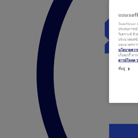
แบนเนอร์ยิ
TeamViewer แ
ประสบการณ์ก
วิเคราะห์ ด้
ประมวลผลข้อ
และมาตรการว
นโยบายความเ
เก็บคุกกี้ ห
ดาวน์โหลด 
ที่อยู่