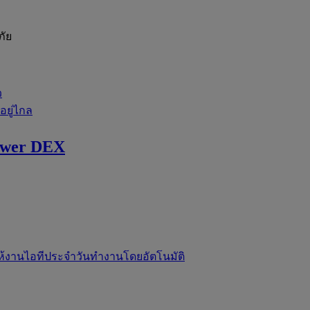
ภัย
ว
่อยู่ไกล
ewer DEX
ห้งานไอทีประจำวันทำงานโดยอัตโนมัติ