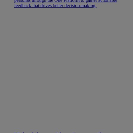
personas through the One Platform to gather actionable
feedback that drives better decision-making.