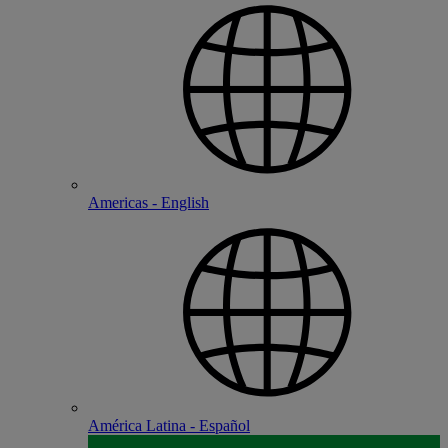
Americas - English
América Latina - Español