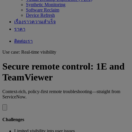
Synthetic Monitoring
Software Reclaim
Device Refresh
เรื่องราวความสำเร็จ
ราคา
ติดต่อเรา
Use case: Real-time visibility
Secure remote control: 1E and
TeamViewer
Context-rich, policy-first remote troubleshooting—straight from
ServiceNow.
Challenges
Limited visibility into user issues