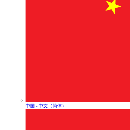
中国 - 中⽂（简体）