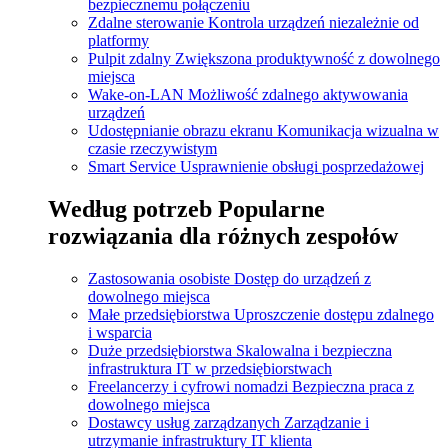
bezpiecznemu połączeniu
Zdalne sterowanie
Kontrola urządzeń niezależnie od
platformy
Pulpit zdalny
Zwiększona produktywność z dowolnego
miejsca
Wake-on-LAN
Możliwość zdalnego aktywowania
urządzeń
Udostępnianie obrazu ekranu
Komunikacja wizualna w
czasie rzeczywistym
Smart Service
Usprawnienie obsługi posprzedażowej
Według potrzeb
Popularne
rozwiązania dla różnych zespołów
Zastosowania osobiste
Dostęp do urządzeń z
dowolnego miejsca
Małe przedsiębiorstwa
Uproszczenie dostępu zdalnego
i wsparcia
Duże przedsiębiorstwa
Skalowalna i bezpieczna
infrastruktura IT w przedsiębiorstwach
Freelancerzy i cyfrowi nomadzi
Bezpieczna praca z
dowolnego miejsca
Dostawcy usług zarządzanych
Zarządzanie i
utrzymanie infrastruktury IT klienta