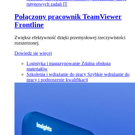
rutynowych zadań IT
Połączony pracownik
TeamViewer
Frontline
Zwiększ efektywność dzięki przemysłowej rzeczywistości
rozszerzonej.
Dowiedz się więcej
Logistyka i magazynowanie
Zdalna obsługa
materiałów
Szkolenia i wdrażanie do pracy
Szybkie wdrażanie do
pracy i podnoszenie kwalifikacji