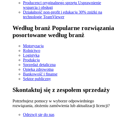
Producenci oryginalnego sprzętu
Usprawnienie
wsparcia i obsługi
Działalność non-profit i edukacja
30% zniżki na
technologię TeamViewer
Według branż
Popularne rozwiązania
posortowane według branż
Motoryzacja
Rolnictwo
Logistyka
Produkcja
Sprzedaż detaliczna
Opieka zdrowotna
Bankowość i finanse
Sektor publiczny
Skontaktuj się z zespołem sprzedaży
Potrzebujesz pomocy w wyborze odpowiedniego
rozwiązania, złożeniu zamówienia lub aktualizacji licencji?
Odezwij się do nas