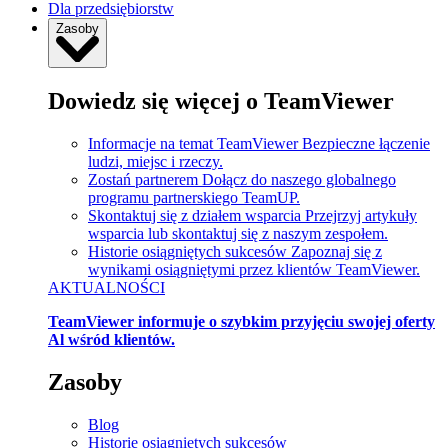
Dla przedsiębiorstw
Zasoby
Dowiedz się więcej o TeamViewer
Informacje na temat TeamViewer
Bezpieczne łączenie
ludzi, miejsc i rzeczy.
Zostań partnerem
Dołącz do naszego globalnego
programu partnerskiego TeamUP.
Skontaktuj się z działem wsparcia
Przejrzyj artykuły
wsparcia lub skontaktuj się z naszym zespołem.
Historie osiągniętych sukcesów
Zapoznaj się z
wynikami osiągniętymi przez klientów TeamViewer.
AKTUALNOŚCI
TeamViewer informuje o szybkim przyjęciu swojej oferty
Al wśród klientów.
Zasoby
Blog
Historie osiągniętych sukcesów