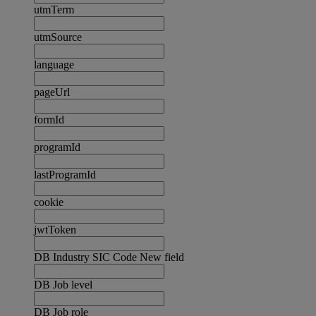
utmTerm
utmSource
language
pageUrl
formId
programId
lastProgramId
cookie
jwtToken
DB Industry SIC Code New field
DB Job level
DB Job role