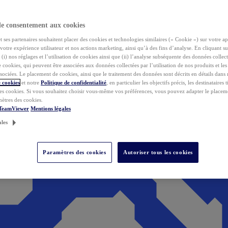
de consentement aux cookies
ses partenaires souhaitent placer des cookies et technologies similaires (« Cookie ») sur votre ap
votre expérience utilisateur et nos actions marketing, ainsi qu’à des fins d’analyse. En cliquant s
(i) nos réglages et l’utilisation de cookies ainsi que (ii) l’analyse subséquente des données collect
de cookies, qui peuvent être associées aux données collectées par l’utilisation de nos produits et le
sociées. Le placement de cookies, ainsi que le traitement des données sont décrits en détails dans
 cookies
et notre
Politique de confidentialité
, en particulier les objectifs précis, les destinataires t
es cookies. Si vous souhaitez choisir vous-même vos préférences, vous pouvez adapter le placem
mètres des cookies.
 TeamViewer
Mentions légales
ales
Paramètres des cookies
Autoriser tous les cookies