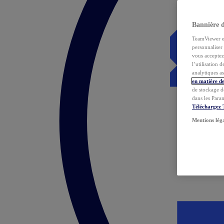
Bannière 
TeamViewer et 
personnaliser 
vous acceptez 
l’utilisation 
analytiques as
en matière de
de stockage d
dans les Para
Téléchargez
Mentions lég