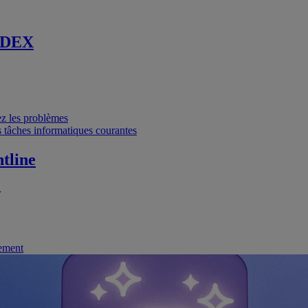
 DEX
vez les problèmes
 tâches informatiques courantes
tline
.
nement