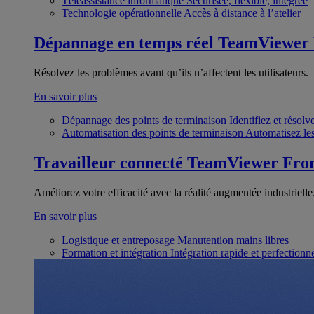
Téléassistance informatique
Sécurisée, flexible, intégrée
Technologie opérationnelle
Accès à distance à l’atelier
Dépannage en temps réel
TeamViewer
Résolvez les problèmes avant qu’ils n’affectent les utilisateurs.
En savoir plus
Dépannage des points de terminaison
Identifiez et résol
Automatisation des points de terminaison
Automatisez les
Travailleur connecté
TeamViewer Fron
Améliorez votre efficacité avec la réalité augmentée industrielle
En savoir plus
Logistique et entreposage
Manutention mains libres
Formation et intégration
Intégration rapide et perfection