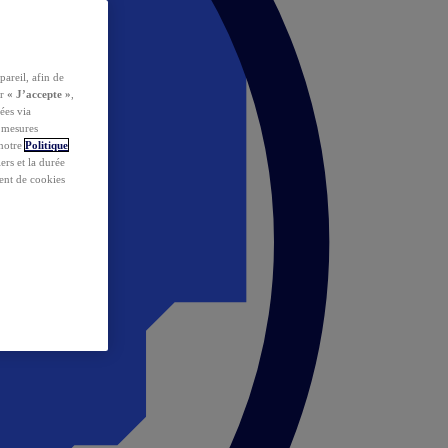
pareil, afin de
ur
« J’accepte »
,
ées via
s mesures
 notre
Politique
iers et la durée
ent de cookies