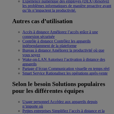
Expérience numérique des employés (DEX)
Résolvez
les problèmes informatiques de manière proactive avant
qu’ils n’impactent la productivité.
Autres cas d’utilisation
Accès à distance
Améliorez l’accès grâce à une
connexion sécurisée
Contrôle à distance
Contrôlez les appareils
indépendamment de la plateforme
Bureau à distance
Améliorez la productivité où que
vous soyez
Wake-on-LAN
Autorisez l’activation à distance des
appareils
Partage d’écran
Communication visuelle en temps réel
Smart Service
Rationalisez les opérations après-vente
Selon le besoin
Solutions populaires
pour les différentes équipes
Usage personnel
Accédez aux appareils depuis
n’importe où
Petites entreprises
Simplifiez l’accès à distance et la