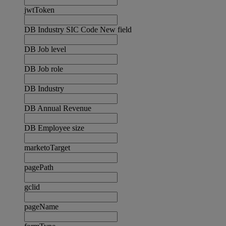
jwtToken
DB Industry SIC Code New field
DB Job level
DB Job role
DB Industry
DB Annual Revenue
DB Employee size
marketoTarget
pagePath
gclid
pageName