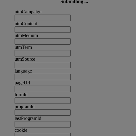
Submitting ...
utmCampaign
utmContent
utmMedium
utmTerm
utmSource
language
pageUrl
formId
programId
lastProgramId
cookie