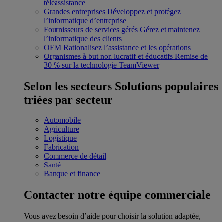
téléassistance
Grandes entreprises
Développez et protégez
l’informatique d’entreprise
Fournisseurs de services gérés
Gérez et maintenez
l’informatique des clients
OEM
Rationalisez l’assistance et les opérations
Organismes à but non lucratif et éducatifs
Remise de
30 % sur la technologie TeamViewer
Selon les secteurs
Solutions populaires
triées par secteur
Automobile
Agriculture
Logistique
Fabrication
Commerce de détail
Santé
Banque et finance
Contacter notre équipe commerciale
Vous avez besoin d’aide pour choisir la solution adaptée,