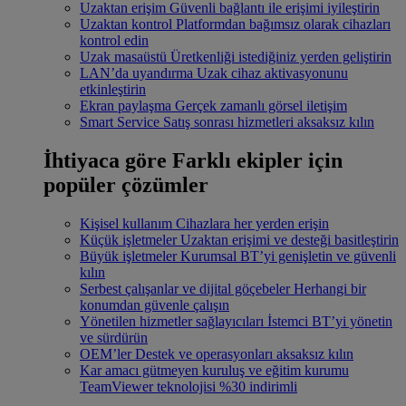
Uzaktan erişim
Güvenli bağlantı ile erişimi iyileştirin
Uzaktan kontrol
Platformdan bağımsız olarak cihazları
kontrol edin
Uzak masaüstü
Üretkenliği istediğiniz yerden geliştirin
LAN’da uyandırma
Uzak cihaz aktivasyonunu
etkinleştirin
Ekran paylaşma
Gerçek zamanlı görsel iletişim
Smart Service
Satış sonrası hizmetleri aksaksız kılın
İhtiyaca göre
Farklı ekipler için
popüler çözümler
Kişisel kullanım
Cihazlara her yerden erişin
Küçük işletmeler
Uzaktan erişimi ve desteği basitleştirin
Büyük işletmeler
Kurumsal BT’yi genişletin ve güvenli
kılın
Serbest çalışanlar ve dijital göçebeler
Herhangi bir
konumdan güvenle çalışın
Yönetilen hizmetler sağlayıcıları
İstemci BT’yi yönetin
ve sürdürün
OEM’ler
Destek ve operasyonları aksaksız kılın
Kar amacı gütmeyen kuruluş ve eğitim kurumu
TeamViewer teknolojisi %30 indirimli