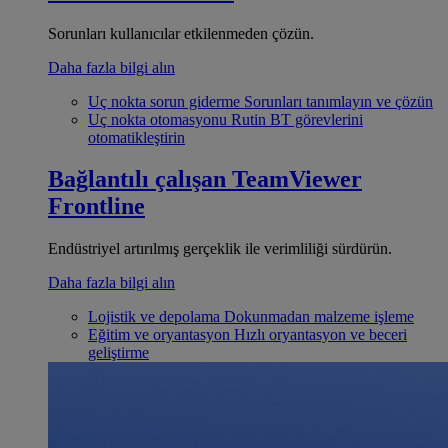
Sorunları kullanıcılar etkilenmeden çözün.
Daha fazla bilgi alın
Uç nokta sorun giderme
Sorunları tanımlayın ve çözün
Uç nokta otomasyonu
Rutin BT görevlerini
otomatikleştirin
Bağlantılı çalışan
TeamViewer
Frontline
Endüstriyel artırılmış gerçeklik ile verimliliği sürdürün.
Daha fazla bilgi alın
Lojistik ve depolama
Dokunmadan malzeme işleme
Eğitim ve oryantasyon
Hızlı oryantasyon ve beceri
geliştirme