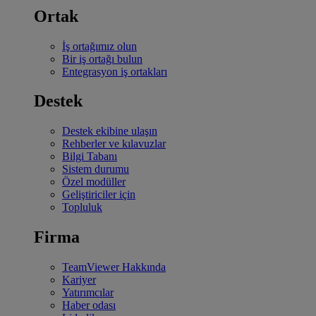
Ortak
İş ortağımız olun
Bir iş ortağı bulun
Entegrasyon iş ortakları
Destek
Destek ekibine ulaşın
Rehberler ve kılavuzlar
Bilgi Tabanı
Sistem durumu
Özel modüller
Geliştiriciler için
Topluluk
Firma
TeamViewer Hakkında
Kariyer
Yatırımcılar
Haber odası