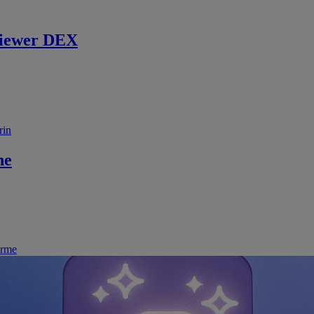
iewer DEX
rin
ne
irme