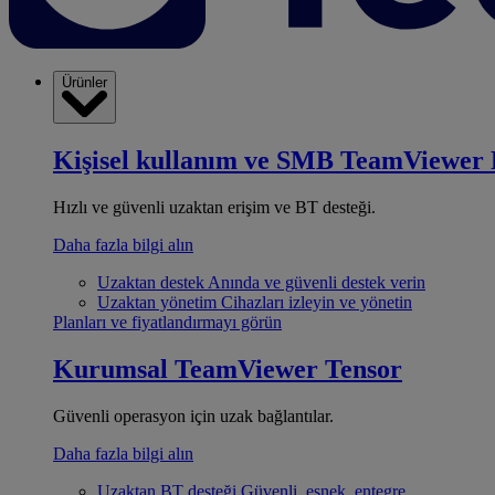
Ürünler
Kişisel kullanım ve SMB
TeamViewer 
Hızlı ve güvenli uzaktan erişim ve BT desteği.
Daha fazla bilgi alın
Uzaktan destek
Anında ve güvenli destek verin
Uzaktan yönetim
Cihazları izleyin ve yönetin
Planları ve fiyatlandırmayı görün
Kurumsal
TeamViewer Tensor
Güvenli operasyon için uzak bağlantılar.
Daha fazla bilgi alın
Uzaktan BT desteği
Güvenli, esnek, entegre