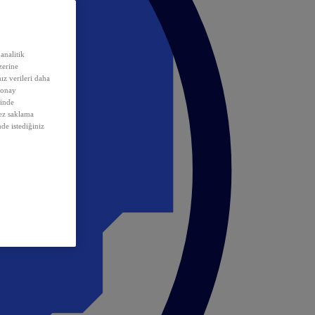
analitik
erine
ız verileri daha
 onay
inde
rez saklama
nde istediğiniz