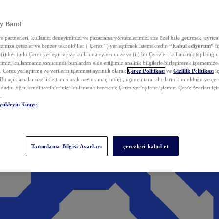
y Bandı
 partnerleri, kullanıcı deneyiminizi ve pazarlama yöntemlerimizi size özel hale getirmek, ayrıca 
zınıza çerezler ve benzer teknolojiler (“Çerez ”) yerleştirmek istemektedir.
“Kabul ediyorum”
üz
 (i) her türlü Çerez yerleştirme ve kullanma eylemimize ve (ii) bu Çerezleri kullanarak topladığım
rimizi kullanmanız sonucunda bunlardan elde ettiğimiz analitik bilgilerle birleştirerek işlememize
 Çerez yerleştirme ve verilerin işlenmesi ayrıntılı olarak
Çerez Politikası
ve
Gizlilik Politikası
iç
. Bu açıklamalar özellikle tam olarak neyin amaçlandığı, üçüncü taraf alıcıların kim olduğu ve çe
dadır. Eğer kendi tercihlerinizi kullanmak isterseniz Çerez yerleştirme işlemini Çerez Ayarları içi
.
yükleyin
Künye
Tanımlama Bilgisi Ayarları
çerezleri kabul et