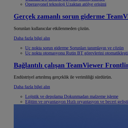
Operasyonel teknoloji
Uzaktan atölye erişimi
Gerçek zamanlı sorun giderme
TeamV
Sorunları kullanıcılar etkilenmeden çözün.
Daha fazla bilgi alın
Uç nokta sorun giderme
Sorunları tanımlayın ve çözün
Uç nokta otomasyonu
Rutin BT görevlerini otomatikleşti
Bağlantılı çalışan
TeamViewer Frontli
Endüstriyel artırılmış gerçeklik ile verimliliği sürdürün.
Daha fazla bilgi alın
Lojistik ve depolama
Dokunmadan malzeme işleme
Eğitim ve oryantasyon
Hızlı oryantasyon ve beceri gelişt