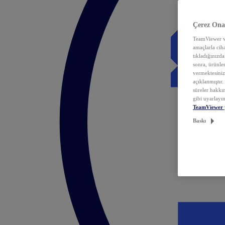
Çerez Ona
TeamViewer ve
amaçlarla ciha
tıkladığınızda
sonra, ürünle
vermektesiniz.
açıklanmıştır
süreler hakkın
gibi uyarlayın
TeamViewer 
Baskı