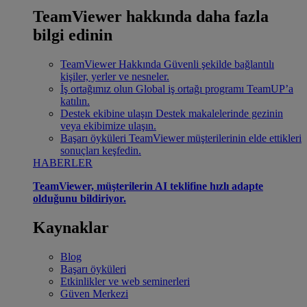
TeamViewer hakkında daha fazla
bilgi edinin
TeamViewer Hakkında
Güvenli şekilde bağlantılı
kişiler, yerler ve nesneler.
İş ortağımız olun
Global iş ortağı programı TeamUP’a
katılın.
Destek ekibine ulaşın
Destek makalelerinde gezinin
veya ekibimize ulaşın.
Başarı öyküleri
TeamViewer müşterilerinin elde ettikleri
sonuçları keşfedin.
HABERLER
TeamViewer, müşterilerin AI teklifine hızlı adapte
olduğunu bildiriyor.
Kaynaklar
Blog
Başarı öyküleri
Etkinlikler ve web seminerleri
Güven Merkezi