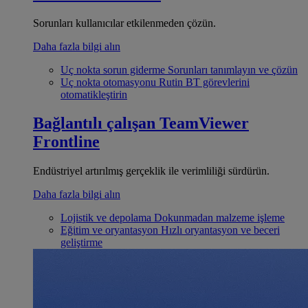
Sorunları kullanıcılar etkilenmeden çözün.
Daha fazla bilgi alın
Uç nokta sorun giderme
Sorunları tanımlayın ve çözün
Uç nokta otomasyonu
Rutin BT görevlerini
otomatikleştirin
Bağlantılı çalışan
TeamViewer
Frontline
Endüstriyel artırılmış gerçeklik ile verimliliği sürdürün.
Daha fazla bilgi alın
Lojistik ve depolama
Dokunmadan malzeme işleme
Eğitim ve oryantasyon
Hızlı oryantasyon ve beceri
geliştirme