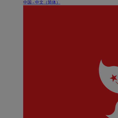
中国 - 中⽂（简体）