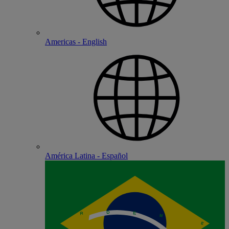
Americas - English
América Latina - Español