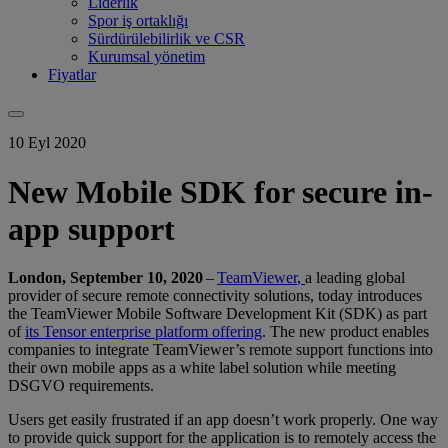
Liderlik
Spor iş ortaklığı
Sürdürülebilirlik ve CSR
Kurumsal yönetim
Fiyatlar
10 Eyl 2020
New Mobile SDK for secure in-
app support
London, September 10, 2020
–
TeamViewer
,
a leading global
provider of secure remote connectivity solutions, today introduces
the TeamViewer Mobile Software Development Kit (SDK) as part
of
its Tensor enterprise platform offering
. The new product enables
companies to integrate TeamViewer’s remote support functions into
their own mobile apps as a white label solution while meeting
DSGVO requirements.
Users get easily frustrated if an app doesn’t work properly. One way
to provide quick support for the application is to remotely access the