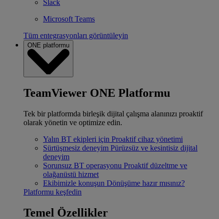
Slack
Microsoft Teams
Tüm entegrasyonları görüntüleyin
ONE platformu
TeamViewer ONE Platformu
Tek bir platformda birleşik dijital çalışma alanınızı proaktif
olarak yönetin ve optimize edin.
Yalın BT ekipleri için
Proaktif cihaz yönetimi
Sürtüşmesiz deneyim
Pürüzsüz ve kesintisiz dijital
deneyim
Sorunsuz BT operasyonu
Proaktif düzeltme ve
olağanüstü hizmet
Ekibimizle konuşun
Dönüşüme hazır mısınız?
Platformu keşfedin
Temel Özellikler