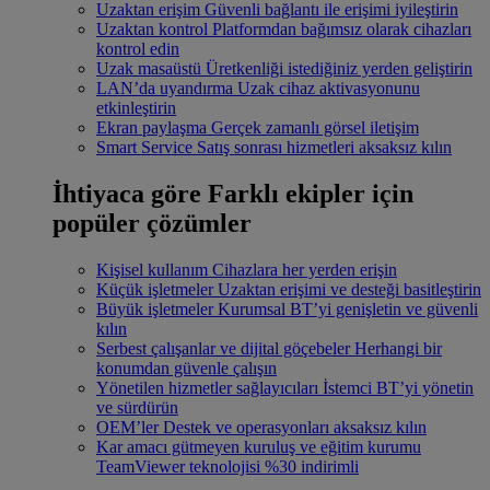
Uzaktan erişim
Güvenli bağlantı ile erişimi iyileştirin
Uzaktan kontrol
Platformdan bağımsız olarak cihazları
kontrol edin
Uzak masaüstü
Üretkenliği istediğiniz yerden geliştirin
LAN’da uyandırma
Uzak cihaz aktivasyonunu
etkinleştirin
Ekran paylaşma
Gerçek zamanlı görsel iletişim
Smart Service
Satış sonrası hizmetleri aksaksız kılın
İhtiyaca göre
Farklı ekipler için
popüler çözümler
Kişisel kullanım
Cihazlara her yerden erişin
Küçük işletmeler
Uzaktan erişimi ve desteği basitleştirin
Büyük işletmeler
Kurumsal BT’yi genişletin ve güvenli
kılın
Serbest çalışanlar ve dijital göçebeler
Herhangi bir
konumdan güvenle çalışın
Yönetilen hizmetler sağlayıcıları
İstemci BT’yi yönetin
ve sürdürün
OEM’ler
Destek ve operasyonları aksaksız kılın
Kar amacı gütmeyen kuruluş ve eğitim kurumu
TeamViewer teknolojisi %30 indirimli