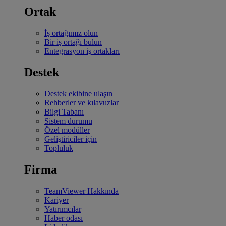
Ortak
İş ortağımız olun
Bir iş ortağı bulun
Entegrasyon iş ortakları
Destek
Destek ekibine ulaşın
Rehberler ve kılavuzlar
Bilgi Tabanı
Sistem durumu
Özel modüller
Geliştiriciler için
Topluluk
Firma
TeamViewer Hakkında
Kariyer
Yatırımcılar
Haber odası