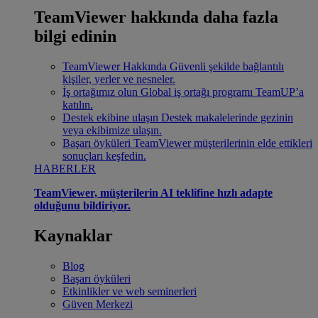
TeamViewer hakkında daha fazla
bilgi edinin
TeamViewer Hakkında
Güvenli şekilde bağlantılı
kişiler, yerler ve nesneler.
İş ortağımız olun
Global iş ortağı programı TeamUP’a
katılın.
Destek ekibine ulaşın
Destek makalelerinde gezinin
veya ekibimize ulaşın.
Başarı öyküleri
TeamViewer müşterilerinin elde ettikleri
sonuçları keşfedin.
HABERLER
TeamViewer, müşterilerin AI teklifine hızlı adapte
olduğunu bildiriyor.
Kaynaklar
Blog
Başarı öyküleri
Etkinlikler ve web seminerleri
Güven Merkezi