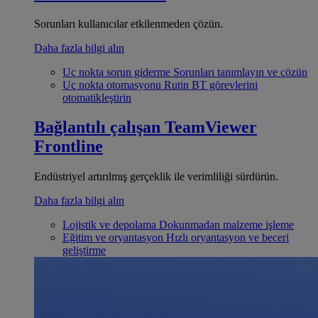
Sorunları kullanıcılar etkilenmeden çözün.
Daha fazla bilgi alın
Uç nokta sorun giderme
Sorunları tanımlayın ve çözün
Uç nokta otomasyonu
Rutin BT görevlerini
otomatikleştirin
Bağlantılı çalışan
TeamViewer
Frontline
Endüstriyel artırılmış gerçeklik ile verimliliği sürdürün.
Daha fazla bilgi alın
Lojistik ve depolama
Dokunmadan malzeme işleme
Eğitim ve oryantasyon
Hızlı oryantasyon ve beceri
geliştirme