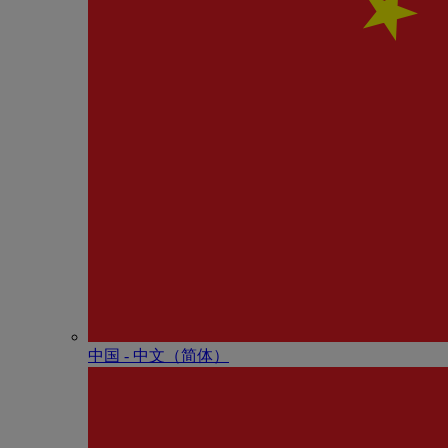
中国 - 中⽂（简体）