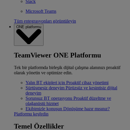
Slack
Microsoft Teams
Tüm entegrasyonları görüntüleyin
ONE platformu
TeamViewer ONE Platformu
Tek bir platformda birleşik dijital çalışma alanınızı proaktif
olarak yönetin ve optimize edin.
Yalın BT ekipleri için
Proaktif cihaz yönetimi
Sürtüşmesiz deneyim
Pürüzsüz ve kesintisiz dijital
deneyim
Sorunsuz BT operasyonu
Proaktif düzeltme ve
olağanüstü hizmet
Ekibimizle konuşun
Dönüşüme hazır mısınız?
Platformu keşfedin
Temel Özellikler