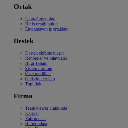
Ortak
İş ortağımız olun
Bir iş ortağı bulun
Entegrasyon iş ortakları
Destek
Destek ekibine ulaşın
Rehberler ve kılavuzlar
Bilgi Tabanı
Sistem durumu
Özel modüller
Geliştiriciler için
Topluluk
Firma
TeamViewer Hakkında
Kariyer
Yatırımcılar
Haber odası