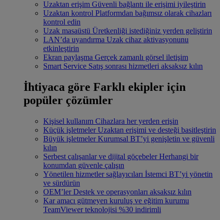
Uzaktan erişim
Güvenli bağlantı ile erişimi iyileştirin
Uzaktan kontrol
Platformdan bağımsız olarak cihazları
kontrol edin
Uzak masaüstü
Üretkenliği istediğiniz yerden geliştirin
LAN’da uyandırma
Uzak cihaz aktivasyonunu
etkinleştirin
Ekran paylaşma
Gerçek zamanlı görsel iletişim
Smart Service
Satış sonrası hizmetleri aksaksız kılın
İhtiyaca göre
Farklı ekipler için
popüler çözümler
Kişisel kullanım
Cihazlara her yerden erişin
Küçük işletmeler
Uzaktan erişimi ve desteği basitleştirin
Büyük işletmeler
Kurumsal BT’yi genişletin ve güvenli
kılın
Serbest çalışanlar ve dijital göçebeler
Herhangi bir
konumdan güvenle çalışın
Yönetilen hizmetler sağlayıcıları
İstemci BT’yi yönetin
ve sürdürün
OEM’ler
Destek ve operasyonları aksaksız kılın
Kar amacı gütmeyen kuruluş ve eğitim kurumu
TeamViewer teknolojisi %30 indirimli