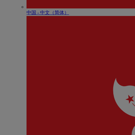
中国 - 中⽂（简体）