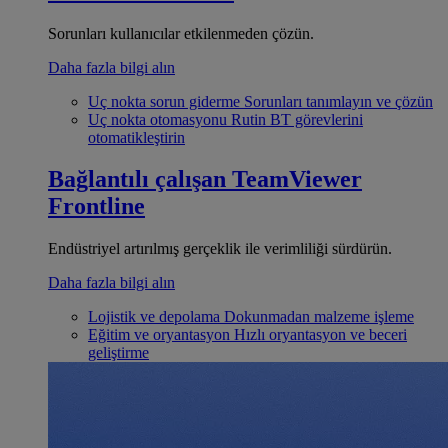
Sorunları kullanıcılar etkilenmeden çözün.
Daha fazla bilgi alın
Uç nokta sorun giderme
Sorunları tanımlayın ve çözün
Uç nokta otomasyonu
Rutin BT görevlerini
otomatikleştirin
Bağlantılı çalışan
TeamViewer
Frontline
Endüstriyel artırılmış gerçeklik ile verimliliği sürdürün.
Daha fazla bilgi alın
Lojistik ve depolama
Dokunmadan malzeme işleme
Eğitim ve oryantasyon
Hızlı oryantasyon ve beceri
geliştirme