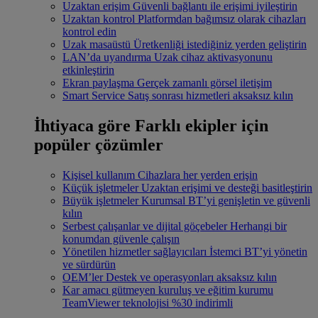
Uzaktan erişim
Güvenli bağlantı ile erişimi iyileştirin
Uzaktan kontrol
Platformdan bağımsız olarak cihazları
kontrol edin
Uzak masaüstü
Üretkenliği istediğiniz yerden geliştirin
LAN’da uyandırma
Uzak cihaz aktivasyonunu
etkinleştirin
Ekran paylaşma
Gerçek zamanlı görsel iletişim
Smart Service
Satış sonrası hizmetleri aksaksız kılın
İhtiyaca göre
Farklı ekipler için
popüler çözümler
Kişisel kullanım
Cihazlara her yerden erişin
Küçük işletmeler
Uzaktan erişimi ve desteği basitleştirin
Büyük işletmeler
Kurumsal BT’yi genişletin ve güvenli
kılın
Serbest çalışanlar ve dijital göçebeler
Herhangi bir
konumdan güvenle çalışın
Yönetilen hizmetler sağlayıcıları
İstemci BT’yi yönetin
ve sürdürün
OEM’ler
Destek ve operasyonları aksaksız kılın
Kar amacı gütmeyen kuruluş ve eğitim kurumu
TeamViewer teknolojisi %30 indirimli