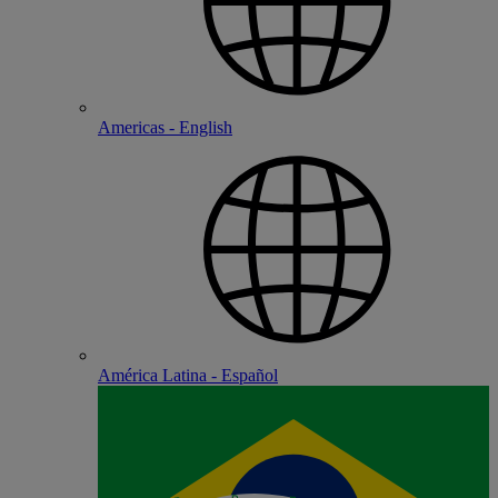
Americas - English
América Latina - Español