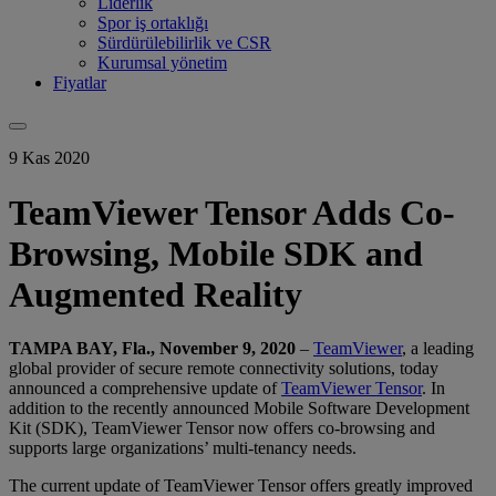
Liderlik
Spor iş ortaklığı
Sürdürülebilirlik ve CSR
Kurumsal yönetim
Fiyatlar
9 Kas 2020
TeamViewer Tensor Adds Co-
Browsing, Mobile SDK and
Augmented Reality
TAMPA BAY, Fla., November 9, 2020
–
TeamViewer
, a leading
global provider of secure remote connectivity solutions, today
announced a comprehensive update of
TeamViewer Tensor
. In
addition to the recently announced Mobile Software Development
Kit (SDK), TeamViewer Tensor now offers co-browsing and
supports large organizations’ multi-tenancy needs.
The current update of TeamViewer Tensor offers greatly improved