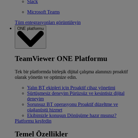
Slack
Microsoft Teams
Tüm entegrasyonları görüntüleyin
ONE platformu
TeamViewer ONE Platformu
Tek bir platformda birleşik dijital çalışma alanınızı proaktif
olarak yönetin ve optimize edin.
Yalın BT ekipleri için
Proaktif cihaz yönetimi
Sürtüşmesiz deneyim
Pürüzsüz ve kesintisiz dijital
deneyim
Sorunsuz BT operasyonu
Proaktif düzeltme ve
olağanüstü hizmet
Ekibimizle konuşun
Dönüşüme hazır mısınız?
Platformu keşfedin
Temel Özellikler