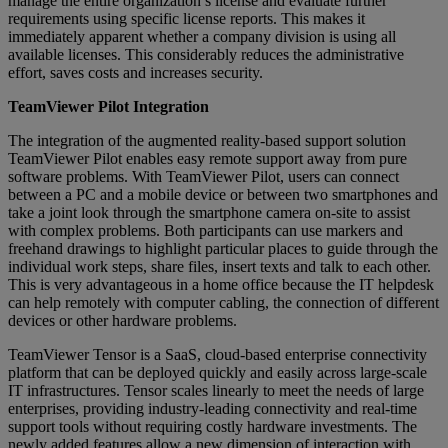
manage the entire organization’s license and evaluate further
requirements using specific license reports. This makes it
immediately apparent whether a company division is using all
available licenses. This considerably reduces the administrative
effort, saves costs and increases security.
TeamViewer Pilot Integration
The integration of the augmented reality-based support solution
TeamViewer Pilot enables easy remote support away from pure
software problems. With TeamViewer Pilot, users can connect
between a PC and a mobile device or between two smartphones and
take a joint look through the smartphone camera on-site to assist
with complex problems. Both participants can use markers and
freehand drawings to highlight particular places to guide through the
individual work steps, share files, insert texts and talk to each other.
This is very advantageous in a home office because the IT helpdesk
can help remotely with computer cabling, the connection of different
devices or other hardware problems.
TeamViewer Tensor is a SaaS, cloud-based enterprise connectivity
platform that can be deployed quickly and easily across large-scale
IT infrastructures. Tensor scales linearly to meet the needs of large
enterprises, providing industry-leading connectivity and real-time
support tools without requiring costly hardware investments. The
newly added features allow a new dimension of interaction with