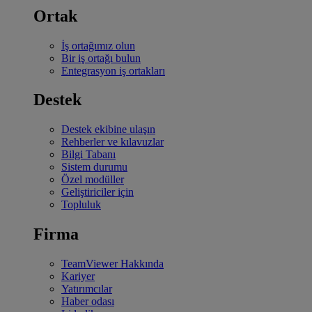
Ortak
İş ortağımız olun
Bir iş ortağı bulun
Entegrasyon iş ortakları
Destek
Destek ekibine ulaşın
Rehberler ve kılavuzlar
Bilgi Tabanı
Sistem durumu
Özel modüller
Geliştiriciler için
Topluluk
Firma
TeamViewer Hakkında
Kariyer
Yatırımcılar
Haber odası