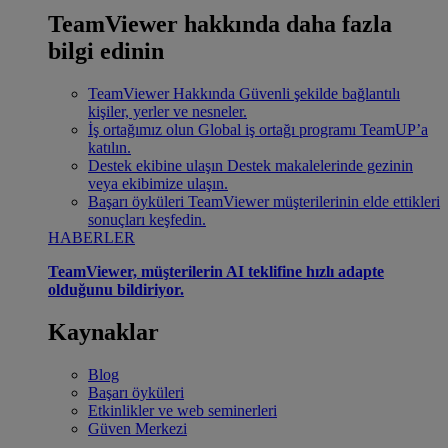
TeamViewer hakkında daha fazla
bilgi edinin
TeamViewer Hakkında
Güvenli şekilde bağlantılı
kişiler, yerler ve nesneler.
İş ortağımız olun
Global iş ortağı programı TeamUP’a
katılın.
Destek ekibine ulaşın
Destek makalelerinde gezinin
veya ekibimize ulaşın.
Başarı öyküleri
TeamViewer müşterilerinin elde ettikleri
sonuçları keşfedin.
HABERLER
TeamViewer, müşterilerin AI teklifine hızlı adapte
olduğunu bildiriyor.
Kaynaklar
Blog
Başarı öyküleri
Etkinlikler ve web seminerleri
Güven Merkezi