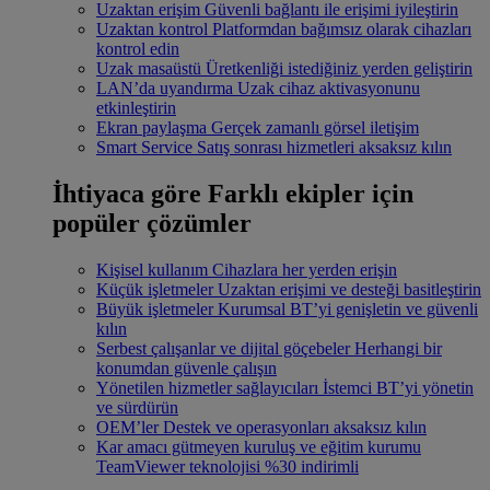
Uzaktan erişim
Güvenli bağlantı ile erişimi iyileştirin
Uzaktan kontrol
Platformdan bağımsız olarak cihazları
kontrol edin
Uzak masaüstü
Üretkenliği istediğiniz yerden geliştirin
LAN’da uyandırma
Uzak cihaz aktivasyonunu
etkinleştirin
Ekran paylaşma
Gerçek zamanlı görsel iletişim
Smart Service
Satış sonrası hizmetleri aksaksız kılın
İhtiyaca göre
Farklı ekipler için
popüler çözümler
Kişisel kullanım
Cihazlara her yerden erişin
Küçük işletmeler
Uzaktan erişimi ve desteği basitleştirin
Büyük işletmeler
Kurumsal BT’yi genişletin ve güvenli
kılın
Serbest çalışanlar ve dijital göçebeler
Herhangi bir
konumdan güvenle çalışın
Yönetilen hizmetler sağlayıcıları
İstemci BT’yi yönetin
ve sürdürün
OEM’ler
Destek ve operasyonları aksaksız kılın
Kar amacı gütmeyen kuruluş ve eğitim kurumu
TeamViewer teknolojisi %30 indirimli