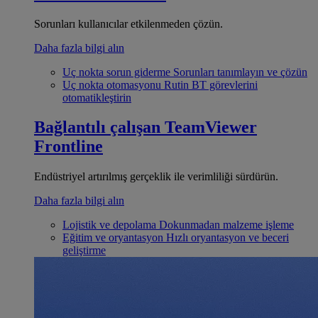
Sorunları kullanıcılar etkilenmeden çözün.
Daha fazla bilgi alın
Uç nokta sorun giderme
Sorunları tanımlayın ve çözün
Uç nokta otomasyonu
Rutin BT görevlerini
otomatikleştirin
Bağlantılı çalışan
TeamViewer
Frontline
Endüstriyel artırılmış gerçeklik ile verimliliği sürdürün.
Daha fazla bilgi alın
Lojistik ve depolama
Dokunmadan malzeme işleme
Eğitim ve oryantasyon
Hızlı oryantasyon ve beceri
geliştirme