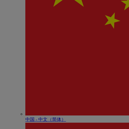
中国 - 中⽂（简体）