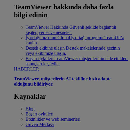
TeamViewer hakkında daha fazla
bilgi edinin
TeamViewer Hakkında
Güvenli şekilde bağlantılı
kişiler, yerler ve nesneler.
İş ortağımız olun
Global iş ortağı programı TeamUP’a
katılın.
Destek ekibine ulaşın
Destek makalelerinde gezinin
veya ekibimize ulaşın.
Başarı öyküleri
TeamViewer müşterilerinin elde ettikleri
sonuçları keşfedin.
HABERLER
TeamViewer, müşterilerin AI teklifine hızlı adapte
olduğunu bildiriyor.
Kaynaklar
Blog
Başarı öyküleri
Etkinlikler ve web seminerleri
Güven Merkezi