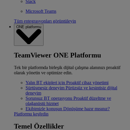
Slack
Microsoft Teams
Tüm entegrasyonları görüntüleyin
ONE platformu
TeamViewer ONE Platformu
Tek bir platformda birleşik dijital çalışma alanınızı proaktif
olarak yönetin ve optimize edin.
Yalın BT ekipleri için
Proaktif cihaz yönetimi
Sürtüşmesiz deneyim
Pürüzsüz ve kesintisiz dijital
deneyim
Sorunsuz BT operasyonu
Proaktif düzeltme ve
olağanüstü hizmet
Ekibimizle konuşun
Dönüşüme hazır mısınız?
Platformu keşfedin
Temel Özellikler