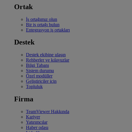
Ortak
İş ortağımız olun
Bir iş ortağı bulun
Entegrasyon iş ortakları
Destek
Destek ekibine ulaşın
Rehberler ve kılavuzlar
Bilgi Tabanı
Sistem durumu
Özel modüller
Geliştiriciler için
Topluluk
Firma
TeamViewer Hakkında
Kariyer
Yatırımcılar
Haber odası