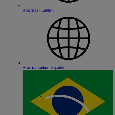
Americas - English
América Latina - Español