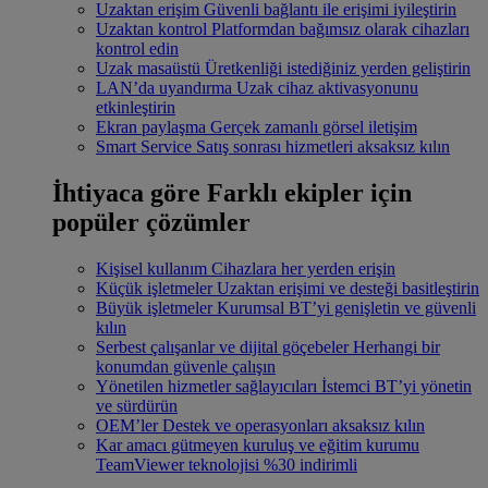
Uzaktan erişim
Güvenli bağlantı ile erişimi iyileştirin
Uzaktan kontrol
Platformdan bağımsız olarak cihazları
kontrol edin
Uzak masaüstü
Üretkenliği istediğiniz yerden geliştirin
LAN’da uyandırma
Uzak cihaz aktivasyonunu
etkinleştirin
Ekran paylaşma
Gerçek zamanlı görsel iletişim
Smart Service
Satış sonrası hizmetleri aksaksız kılın
İhtiyaca göre
Farklı ekipler için
popüler çözümler
Kişisel kullanım
Cihazlara her yerden erişin
Küçük işletmeler
Uzaktan erişimi ve desteği basitleştirin
Büyük işletmeler
Kurumsal BT’yi genişletin ve güvenli
kılın
Serbest çalışanlar ve dijital göçebeler
Herhangi bir
konumdan güvenle çalışın
Yönetilen hizmetler sağlayıcıları
İstemci BT’yi yönetin
ve sürdürün
OEM’ler
Destek ve operasyonları aksaksız kılın
Kar amacı gütmeyen kuruluş ve eğitim kurumu
TeamViewer teknolojisi %30 indirimli