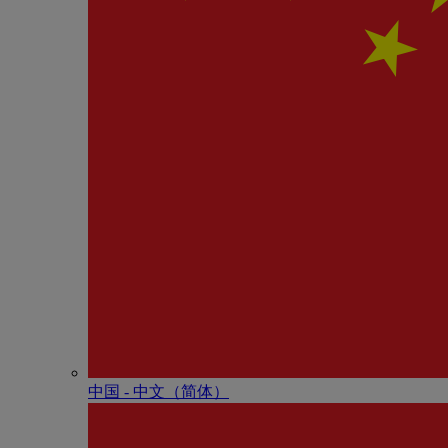
中国 - 中⽂（简体）