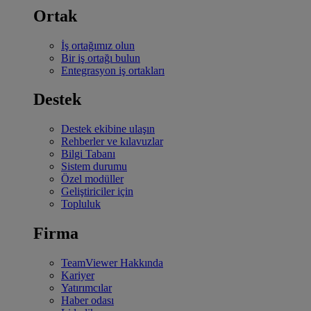
Ortak
İş ortağımız olun
Bir iş ortağı bulun
Entegrasyon iş ortakları
Destek
Destek ekibine ulaşın
Rehberler ve kılavuzlar
Bilgi Tabanı
Sistem durumu
Özel modüller
Geliştiriciler için
Topluluk
Firma
TeamViewer Hakkında
Kariyer
Yatırımcılar
Haber odası