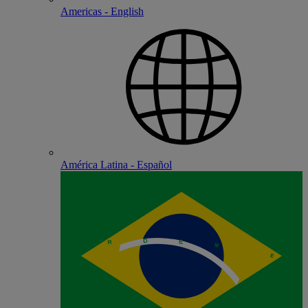
Americas - English
América Latina - Español