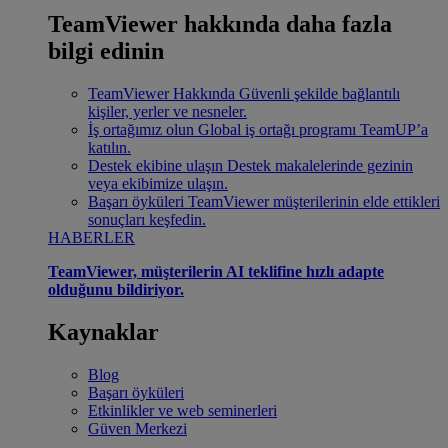
TeamViewer hakkında daha fazla
bilgi edinin
TeamViewer Hakkında
Güvenli şekilde bağlantılı
kişiler, yerler ve nesneler.
İş ortağımız olun
Global iş ortağı programı TeamUP’a
katılın.
Destek ekibine ulaşın
Destek makalelerinde gezinin
veya ekibimize ulaşın.
Başarı öyküleri
TeamViewer müşterilerinin elde ettikleri
sonuçları keşfedin.
HABERLER
TeamViewer, müşterilerin AI teklifine hızlı adapte
olduğunu bildiriyor.
Kaynaklar
Blog
Başarı öyküleri
Etkinlikler ve web seminerleri
Güven Merkezi