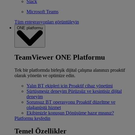
Slack
Microsoft Teams
Tüm entegrasyonları görüntüleyin
ONE platformu
TeamViewer ONE Platformu
Tek bir platformda birleşik dijital çalışma alanınızı proaktif
olarak yönetin ve optimize edin.
Yalın BT ekipleri için
Proaktif cihaz yönetimi
Sürtüşmesiz deneyim
Pürüzsüz ve kesintisiz dijital
deneyim
Sorunsuz BT operasyonu
Proaktif düzeltme ve
olağanüstü hizmet
Ekibimizle konuşun
Dönüşüme hazır mısınız?
Platformu keşfedin
Temel Özellikler