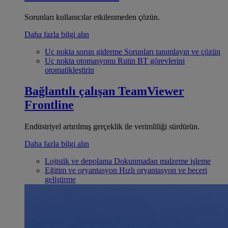
Sorunları kullanıcılar etkilenmeden çözün.
Daha fazla bilgi alın
Uç nokta sorun giderme
Sorunları tanımlayın ve çözün
Uç nokta otomasyonu
Rutin BT görevlerini
otomatikleştirin
Bağlantılı çalışan
TeamViewer
Frontline
Endüstriyel artırılmış gerçeklik ile verimliliği sürdürün.
Daha fazla bilgi alın
Lojistik ve depolama
Dokunmadan malzeme işleme
Eğitim ve oryantasyon
Hızlı oryantasyon ve beceri
geliştirme