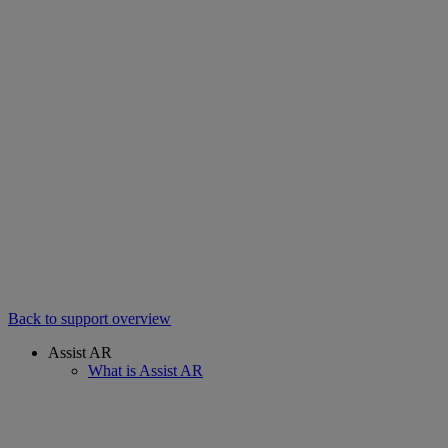
Back to support overview
Assist AR
What is Assist AR