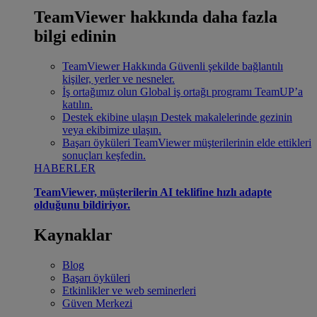
TeamViewer hakkında daha fazla
bilgi edinin
TeamViewer Hakkında
Güvenli şekilde bağlantılı
kişiler, yerler ve nesneler.
İş ortağımız olun
Global iş ortağı programı TeamUP’a
katılın.
Destek ekibine ulaşın
Destek makalelerinde gezinin
veya ekibimize ulaşın.
Başarı öyküleri
TeamViewer müşterilerinin elde ettikleri
sonuçları keşfedin.
HABERLER
TeamViewer, müşterilerin AI teklifine hızlı adapte
olduğunu bildiriyor.
Kaynaklar
Blog
Başarı öyküleri
Etkinlikler ve web seminerleri
Güven Merkezi