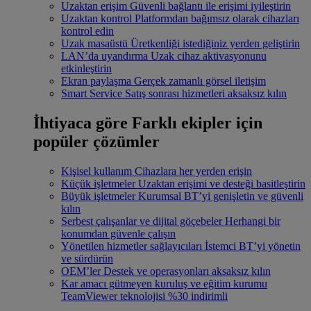
Uzaktan erişim
Güvenli bağlantı ile erişimi iyileştirin
Uzaktan kontrol
Platformdan bağımsız olarak cihazları
kontrol edin
Uzak masaüstü
Üretkenliği istediğiniz yerden geliştirin
LAN’da uyandırma
Uzak cihaz aktivasyonunu
etkinleştirin
Ekran paylaşma
Gerçek zamanlı görsel iletişim
Smart Service
Satış sonrası hizmetleri aksaksız kılın
İhtiyaca göre
Farklı ekipler için
popüler çözümler
Kişisel kullanım
Cihazlara her yerden erişin
Küçük işletmeler
Uzaktan erişimi ve desteği basitleştirin
Büyük işletmeler
Kurumsal BT’yi genişletin ve güvenli
kılın
Serbest çalışanlar ve dijital göçebeler
Herhangi bir
konumdan güvenle çalışın
Yönetilen hizmetler sağlayıcıları
İstemci BT’yi yönetin
ve sürdürün
OEM’ler
Destek ve operasyonları aksaksız kılın
Kar amacı gütmeyen kuruluş ve eğitim kurumu
TeamViewer teknolojisi %30 indirimli