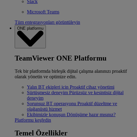
Slack
Microsoft Teams
Tüm entegrasyonları görüntüleyin
ONE platformu
TeamViewer ONE Platformu
Tek bir platformda birleşik dijital çalışma alanınızı proaktif
olarak yönetin ve optimize edin.
Yalın BT ekipleri için
Proaktif cihaz yönetimi
Sürtüşmesiz deneyim
Pürüzsüz ve kesintisiz dijital
deneyim
Sorunsuz BT operasyonu
Proaktif düzeltme ve
olağanüstü hizmet
Ekibimizle konuşun
Dönüşüme hazır mısınız?
Platformu keşfedin
Temel Özellikler