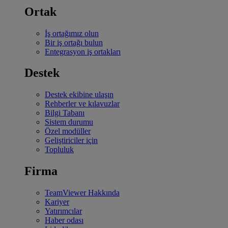
Ortak
İş ortağımız olun
Bir iş ortağı bulun
Entegrasyon iş ortakları
Destek
Destek ekibine ulaşın
Rehberler ve kılavuzlar
Bilgi Tabanı
Sistem durumu
Özel modüller
Geliştiriciler için
Topluluk
Firma
TeamViewer Hakkında
Kariyer
Yatırımcılar
Haber odası