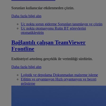
Sorunları kullanıcılar etkilenmeden çözün.
Daha fazla bilgi alın
Uç nokta sorun giderme
Sorunları tanımlayın ve çözün
Uç nokta otomasyonu
Rutin BT görevlerini
otomatikleştirin
Bağlantılı çalışan
TeamViewer
Frontline
Endüstriyel artırılmış gerçeklik ile verimliliği sürdürün.
Daha fazla bilgi alın
Lojistik ve depolama
Dokunmadan malzeme işleme
Eğitim ve oryantasyon
Hızlı oryantasyon ve beceri
geliştirme