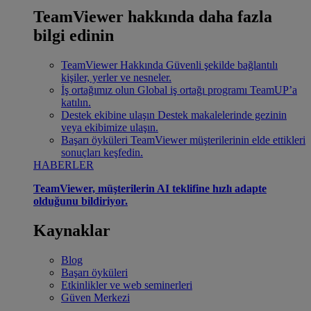
TeamViewer hakkında daha fazla
bilgi edinin
TeamViewer Hakkında
Güvenli şekilde bağlantılı
kişiler, yerler ve nesneler.
İş ortağımız olun
Global iş ortağı programı TeamUP’a
katılın.
Destek ekibine ulaşın
Destek makalelerinde gezinin
veya ekibimize ulaşın.
Başarı öyküleri
TeamViewer müşterilerinin elde ettikleri
sonuçları keşfedin.
HABERLER
TeamViewer, müşterilerin AI teklifine hızlı adapte
olduğunu bildiriyor.
Kaynaklar
Blog
Başarı öyküleri
Etkinlikler ve web seminerleri
Güven Merkezi