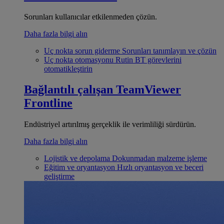
Sorunları kullanıcılar etkilenmeden çözün.
Daha fazla bilgi alın
Uç nokta sorun giderme
Sorunları tanımlayın ve çözün
Uç nokta otomasyonu
Rutin BT görevlerini
otomatikleştirin
Bağlantılı çalışan
TeamViewer
Frontline
Endüstriyel artırılmış gerçeklik ile verimliliği sürdürün.
Daha fazla bilgi alın
Lojistik ve depolama
Dokunmadan malzeme işleme
Eğitim ve oryantasyon
Hızlı oryantasyon ve beceri
geliştirme