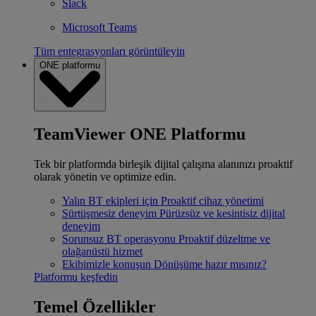
Slack
Microsoft Teams
Tüm entegrasyonları görüntüleyin
ONE platformu
TeamViewer ONE Platformu
Tek bir platformda birleşik dijital çalışma alanınızı proaktif
olarak yönetin ve optimize edin.
Yalın BT ekipleri için
Proaktif cihaz yönetimi
Sürtüşmesiz deneyim
Pürüzsüz ve kesintisiz dijital
deneyim
Sorunsuz BT operasyonu
Proaktif düzeltme ve
olağanüstü hizmet
Ekibimizle konuşun
Dönüşüme hazır mısınız?
Platformu keşfedin
Temel Özellikler