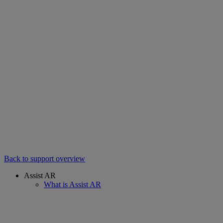
Back to support overview
Assist AR
What is Assist AR