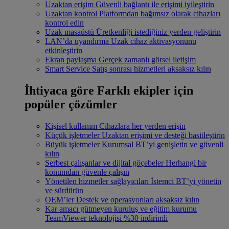
Uzaktan erişim
Güvenli bağlantı ile erişimi iyileştirin
Uzaktan kontrol
Platformdan bağımsız olarak cihazları
kontrol edin
Uzak masaüstü
Üretkenliği istediğiniz yerden geliştirin
LAN’da uyandırma
Uzak cihaz aktivasyonunu
etkinleştirin
Ekran paylaşma
Gerçek zamanlı görsel iletişim
Smart Service
Satış sonrası hizmetleri aksaksız kılın
İhtiyaca göre
Farklı ekipler için
popüler çözümler
Kişisel kullanım
Cihazlara her yerden erişin
Küçük işletmeler
Uzaktan erişimi ve desteği basitleştirin
Büyük işletmeler
Kurumsal BT’yi genişletin ve güvenli
kılın
Serbest çalışanlar ve dijital göçebeler
Herhangi bir
konumdan güvenle çalışın
Yönetilen hizmetler sağlayıcıları
İstemci BT’yi yönetin
ve sürdürün
OEM’ler
Destek ve operasyonları aksaksız kılın
Kar amacı gütmeyen kuruluş ve eğitim kurumu
TeamViewer teknolojisi %30 indirimli