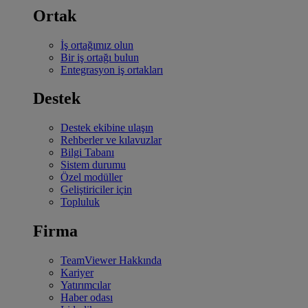
Ortak
İş ortağımız olun
Bir iş ortağı bulun
Entegrasyon iş ortakları
Destek
Destek ekibine ulaşın
Rehberler ve kılavuzlar
Bilgi Tabanı
Sistem durumu
Özel modüller
Geliştiriciler için
Topluluk
Firma
TeamViewer Hakkında
Kariyer
Yatırımcılar
Haber odası