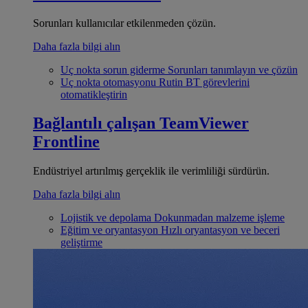
Sorunları kullanıcılar etkilenmeden çözün.
Daha fazla bilgi alın
Uç nokta sorun giderme
Sorunları tanımlayın ve çözün
Uç nokta otomasyonu
Rutin BT görevlerini
otomatikleştirin
Bağlantılı çalışan
TeamViewer
Frontline
Endüstriyel artırılmış gerçeklik ile verimliliği sürdürün.
Daha fazla bilgi alın
Lojistik ve depolama
Dokunmadan malzeme işleme
Eğitim ve oryantasyon
Hızlı oryantasyon ve beceri
geliştirme