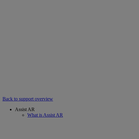
Back to support overview
Assist AR
What is Assist AR