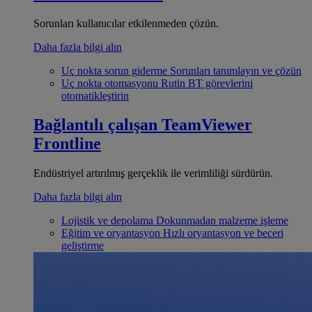
Sorunları kullanıcılar etkilenmeden çözün.
Daha fazla bilgi alın
Uç nokta sorun giderme
Sorunları tanımlayın ve çözün
Uç nokta otomasyonu
Rutin BT görevlerini
otomatikleştirin
Bağlantılı çalışan
TeamViewer
Frontline
Endüstriyel artırılmış gerçeklik ile verimliliği sürdürün.
Daha fazla bilgi alın
Lojistik ve depolama
Dokunmadan malzeme işleme
Eğitim ve oryantasyon
Hızlı oryantasyon ve beceri
geliştirme