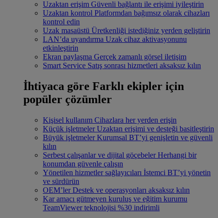
Uzaktan erişim
Güvenli bağlantı ile erişimi iyileştirin
Uzaktan kontrol
Platformdan bağımsız olarak cihazları
kontrol edin
Uzak masaüstü
Üretkenliği istediğiniz yerden geliştirin
LAN’da uyandırma
Uzak cihaz aktivasyonunu
etkinleştirin
Ekran paylaşma
Gerçek zamanlı görsel iletişim
Smart Service
Satış sonrası hizmetleri aksaksız kılın
İhtiyaca göre
Farklı ekipler için
popüler çözümler
Kişisel kullanım
Cihazlara her yerden erişin
Küçük işletmeler
Uzaktan erişimi ve desteği basitleştirin
Büyük işletmeler
Kurumsal BT’yi genişletin ve güvenli
kılın
Serbest çalışanlar ve dijital göçebeler
Herhangi bir
konumdan güvenle çalışın
Yönetilen hizmetler sağlayıcıları
İstemci BT’yi yönetin
ve sürdürün
OEM’ler
Destek ve operasyonları aksaksız kılın
Kar amacı gütmeyen kuruluş ve eğitim kurumu
TeamViewer teknolojisi %30 indirimli