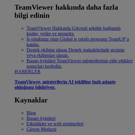
TeamViewer hakkında daha fazla
bilgi edinin
TeamViewer Hakkında
Güvenli şekilde bağlantılı
kişiler, yerler ve nesneler.
İş ortağımız olun
Global iş ortağı programı TeamUP’a
katılın.
Destek ekibine ulaşın
Destek makalelerinde gezinin
veya ekibimize ulaşın.
Başarı öyküleri
TeamViewer müşterilerinin elde ettikleri
sonuçları keşfedin.
HABERLER
TeamViewer, müşterilerin AI teklifine hızlı adapte
olduğunu bildiriyor.
Kaynaklar
Blog
Başarı öyküleri
Etkinlikler ve web seminerleri
Güven Merkezi