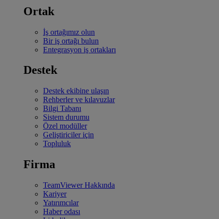
Ortak
İş ortağımız olun
Bir iş ortağı bulun
Entegrasyon iş ortakları
Destek
Destek ekibine ulaşın
Rehberler ve kılavuzlar
Bilgi Tabanı
Sistem durumu
Özel modüller
Geliştiriciler için
Topluluk
Firma
TeamViewer Hakkında
Kariyer
Yatırımcılar
Haber odası