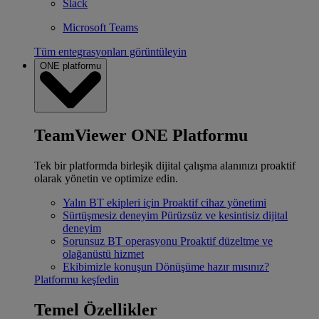
Slack
Microsoft Teams
Tüm entegrasyonları görüntüleyin
ONE platformu
TeamViewer ONE Platformu
Tek bir platformda birleşik dijital çalışma alanınızı proaktif
olarak yönetin ve optimize edin.
Yalın BT ekipleri için
Proaktif cihaz yönetimi
Sürtüşmesiz deneyim
Pürüzsüz ve kesintisiz dijital
deneyim
Sorunsuz BT operasyonu
Proaktif düzeltme ve
olağanüstü hizmet
Ekibimizle konuşun
Dönüşüme hazır mısınız?
Platformu keşfedin
Temel Özellikler