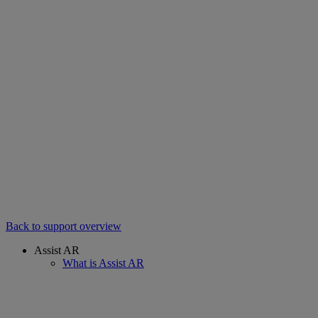
Back to support overview
Assist AR
What is Assist AR