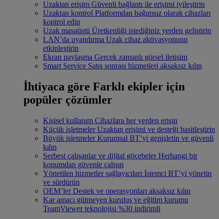
Uzaktan erişim
Güvenli bağlantı ile erişimi iyileştirin
Uzaktan kontrol
Platformdan bağımsız olarak cihazları
kontrol edin
Uzak masaüstü
Üretkenliği istediğiniz yerden geliştirin
LAN’da uyandırma
Uzak cihaz aktivasyonunu
etkinleştirin
Ekran paylaşma
Gerçek zamanlı görsel iletişim
Smart Service
Satış sonrası hizmetleri aksaksız kılın
İhtiyaca göre
Farklı ekipler için
popüler çözümler
Kişisel kullanım
Cihazlara her yerden erişin
Küçük işletmeler
Uzaktan erişimi ve desteği basitleştirin
Büyük işletmeler
Kurumsal BT’yi genişletin ve güvenli
kılın
Serbest çalışanlar ve dijital göçebeler
Herhangi bir
konumdan güvenle çalışın
Yönetilen hizmetler sağlayıcıları
İstemci BT’yi yönetin
ve sürdürün
OEM’ler
Destek ve operasyonları aksaksız kılın
Kar amacı gütmeyen kuruluş ve eğitim kurumu
TeamViewer teknolojisi %30 indirimli