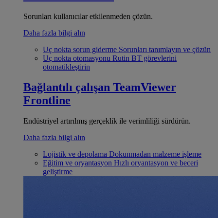
Sorunları kullanıcılar etkilenmeden çözün.
Daha fazla bilgi alın
Uç nokta sorun giderme
Sorunları tanımlayın ve çözün
Uç nokta otomasyonu
Rutin BT görevlerini
otomatikleştirin
Bağlantılı çalışan
TeamViewer
Frontline
Endüstriyel artırılmış gerçeklik ile verimliliği sürdürün.
Daha fazla bilgi alın
Lojistik ve depolama
Dokunmadan malzeme işleme
Eğitim ve oryantasyon
Hızlı oryantasyon ve beceri
geliştirme