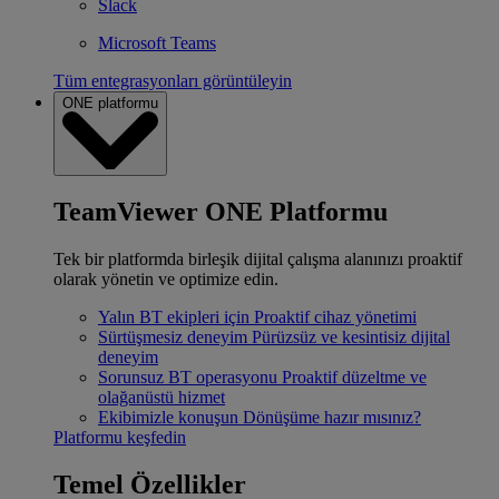
Slack
Microsoft Teams
Tüm entegrasyonları görüntüleyin
ONE platformu
TeamViewer ONE Platformu
Tek bir platformda birleşik dijital çalışma alanınızı proaktif
olarak yönetin ve optimize edin.
Yalın BT ekipleri için
Proaktif cihaz yönetimi
Sürtüşmesiz deneyim
Pürüzsüz ve kesintisiz dijital
deneyim
Sorunsuz BT operasyonu
Proaktif düzeltme ve
olağanüstü hizmet
Ekibimizle konuşun
Dönüşüme hazır mısınız?
Platformu keşfedin
Temel Özellikler