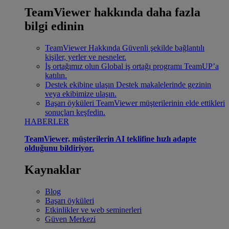
TeamViewer hakkında daha fazla
bilgi edinin
TeamViewer Hakkında
Güvenli şekilde bağlantılı
kişiler, yerler ve nesneler.
İş ortağımız olun
Global iş ortağı programı TeamUP’a
katılın.
Destek ekibine ulaşın
Destek makalelerinde gezinin
veya ekibimize ulaşın.
Başarı öyküleri
TeamViewer müşterilerinin elde ettikleri
sonuçları keşfedin.
HABERLER
TeamViewer, müşterilerin AI teklifine hızlı adapte
olduğunu bildiriyor.
Kaynaklar
Blog
Başarı öyküleri
Etkinlikler ve web seminerleri
Güven Merkezi