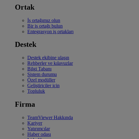
Ortak
İş ortağımız olun
Bir iş ortağı bulun
Entegrasyon iş ortakları
Destek
Destek ekibine ulaşın
Rehberler ve kılavuzlar
Bilgi Tabanı
Sistem durumu
Özel modüller
Geliştiriciler için
Topluluk
Firma
TeamViewer Hakkında
Kariyer
Yatırımcılar
Haber odası