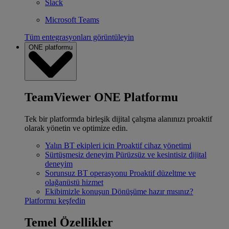
Slack
Microsoft Teams
Tüm entegrasyonları görüntüleyin
ONE platformu
TeamViewer ONE Platformu
Tek bir platformda birleşik dijital çalışma alanınızı proaktif
olarak yönetin ve optimize edin.
Yalın BT ekipleri için
Proaktif cihaz yönetimi
Sürtüşmesiz deneyim
Pürüzsüz ve kesintisiz dijital
deneyim
Sorunsuz BT operasyonu
Proaktif düzeltme ve
olağanüstü hizmet
Ekibimizle konuşun
Dönüşüme hazır mısınız?
Platformu keşfedin
Temel Özellikler