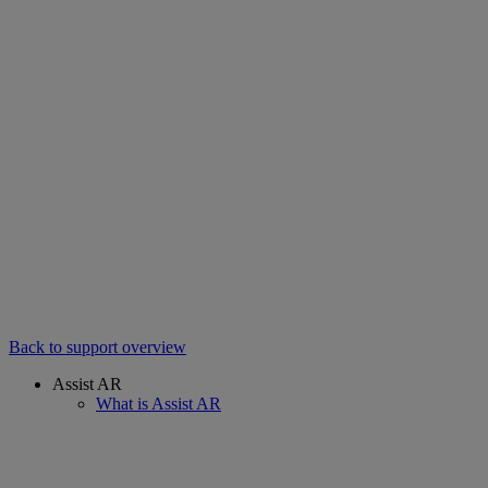
Back to support overview
Assist AR
What is Assist AR