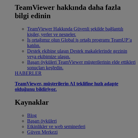
TeamViewer hakkında daha fazla
bilgi edinin
TeamViewer Hakkında
Güvenli şekilde bağlantılı
kişiler, yerler ve nesneler.
İş ortağımız olun
Global iş ortağı programı TeamUP’a
katılın.
Destek ekibine ulaşın
Destek makalelerinde gezinin
veya ekibimize ulaşın.
Başarı öyküleri
TeamViewer müşterilerinin elde ettikleri
sonuçları keşfedin.
HABERLER
TeamViewer, müşterilerin AI teklifine hızlı adapte
olduğunu bildiriyor.
Kaynaklar
Blog
Başarı öyküleri
Etkinlikler ve web seminerleri
Güven Merkezi