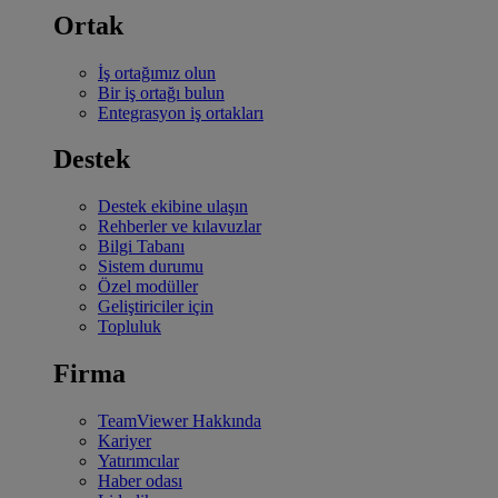
Ortak
İş ortağımız olun
Bir iş ortağı bulun
Entegrasyon iş ortakları
Destek
Destek ekibine ulaşın
Rehberler ve kılavuzlar
Bilgi Tabanı
Sistem durumu
Özel modüller
Geliştiriciler için
Topluluk
Firma
TeamViewer Hakkında
Kariyer
Yatırımcılar
Haber odası