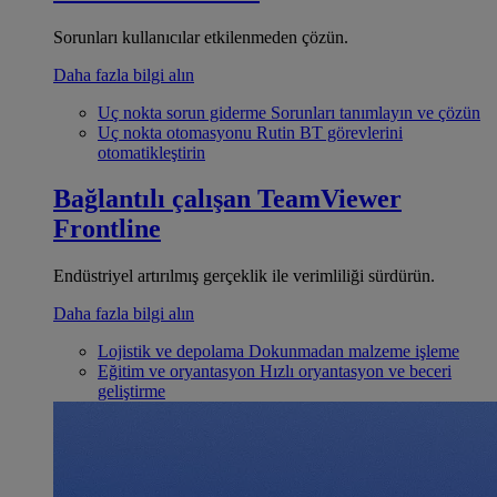
Sorunları kullanıcılar etkilenmeden çözün.
Daha fazla bilgi alın
Uç nokta sorun giderme
Sorunları tanımlayın ve çözün
Uç nokta otomasyonu
Rutin BT görevlerini
otomatikleştirin
Bağlantılı çalışan
TeamViewer
Frontline
Endüstriyel artırılmış gerçeklik ile verimliliği sürdürün.
Daha fazla bilgi alın
Lojistik ve depolama
Dokunmadan malzeme işleme
Eğitim ve oryantasyon
Hızlı oryantasyon ve beceri
geliştirme