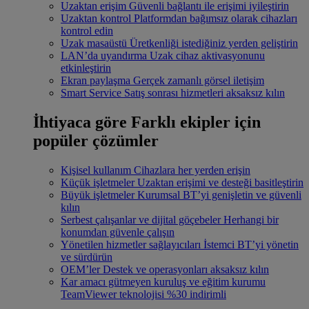
Uzaktan erişim
Güvenli bağlantı ile erişimi iyileştirin
Uzaktan kontrol
Platformdan bağımsız olarak cihazları
kontrol edin
Uzak masaüstü
Üretkenliği istediğiniz yerden geliştirin
LAN’da uyandırma
Uzak cihaz aktivasyonunu
etkinleştirin
Ekran paylaşma
Gerçek zamanlı görsel iletişim
Smart Service
Satış sonrası hizmetleri aksaksız kılın
İhtiyaca göre
Farklı ekipler için
popüler çözümler
Kişisel kullanım
Cihazlara her yerden erişin
Küçük işletmeler
Uzaktan erişimi ve desteği basitleştirin
Büyük işletmeler
Kurumsal BT’yi genişletin ve güvenli
kılın
Serbest çalışanlar ve dijital göçebeler
Herhangi bir
konumdan güvenle çalışın
Yönetilen hizmetler sağlayıcıları
İstemci BT’yi yönetin
ve sürdürün
OEM’ler
Destek ve operasyonları aksaksız kılın
Kar amacı gütmeyen kuruluş ve eğitim kurumu
TeamViewer teknolojisi %30 indirimli