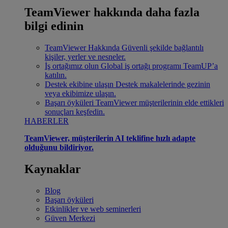
TeamViewer hakkında daha fazla
bilgi edinin
TeamViewer Hakkında
Güvenli şekilde bağlantılı
kişiler, yerler ve nesneler.
İş ortağımız olun
Global iş ortağı programı TeamUP’a
katılın.
Destek ekibine ulaşın
Destek makalelerinde gezinin
veya ekibimize ulaşın.
Başarı öyküleri
TeamViewer müşterilerinin elde ettikleri
sonuçları keşfedin.
HABERLER
TeamViewer, müşterilerin AI teklifine hızlı adapte
olduğunu bildiriyor.
Kaynaklar
Blog
Başarı öyküleri
Etkinlikler ve web seminerleri
Güven Merkezi