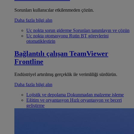
Sorunları kullanıcılar etkilenmeden çözün.
Daha fazla bilgi alın
Uç nokta sorun giderme
Sorunları tanımlayın ve çözün
Uç nokta otomasyonu
Rutin BT görevlerini
otomatikleştirin
Bağlantılı çalışan
TeamViewer
Frontline
Endüstriyel artırılmış gerçeklik ile verimliliği sürdürün.
Daha fazla bilgi alın
Lojistik ve depolama
Dokunmadan malzeme işleme
Eğitim ve oryantasyon
Hızlı oryantasyon ve beceri
geliştirme