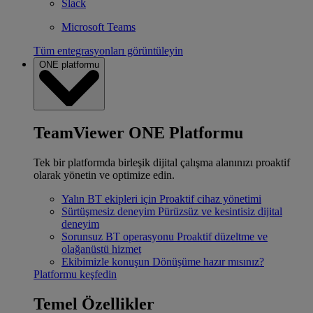
Slack
Microsoft Teams
Tüm entegrasyonları görüntüleyin
ONE platformu
TeamViewer ONE Platformu
Tek bir platformda birleşik dijital çalışma alanınızı proaktif
olarak yönetin ve optimize edin.
Yalın BT ekipleri için
Proaktif cihaz yönetimi
Sürtüşmesiz deneyim
Pürüzsüz ve kesintisiz dijital
deneyim
Sorunsuz BT operasyonu
Proaktif düzeltme ve
olağanüstü hizmet
Ekibimizle konuşun
Dönüşüme hazır mısınız?
Platformu keşfedin
Temel Özellikler