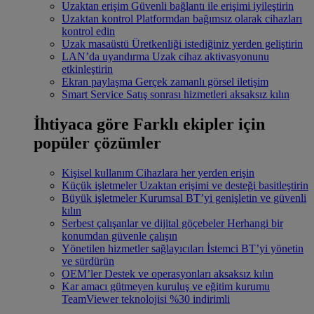
Uzaktan erişim
Güvenli bağlantı ile erişimi iyileştirin
Uzaktan kontrol
Platformdan bağımsız olarak cihazları
kontrol edin
Uzak masaüstü
Üretkenliği istediğiniz yerden geliştirin
LAN’da uyandırma
Uzak cihaz aktivasyonunu
etkinleştirin
Ekran paylaşma
Gerçek zamanlı görsel iletişim
Smart Service
Satış sonrası hizmetleri aksaksız kılın
İhtiyaca göre
Farklı ekipler için
popüler çözümler
Kişisel kullanım
Cihazlara her yerden erişin
Küçük işletmeler
Uzaktan erişimi ve desteği basitleştirin
Büyük işletmeler
Kurumsal BT’yi genişletin ve güvenli
kılın
Serbest çalışanlar ve dijital göçebeler
Herhangi bir
konumdan güvenle çalışın
Yönetilen hizmetler sağlayıcıları
İstemci BT’yi yönetin
ve sürdürün
OEM’ler
Destek ve operasyonları aksaksız kılın
Kar amacı gütmeyen kuruluş ve eğitim kurumu
TeamViewer teknolojisi %30 indirimli