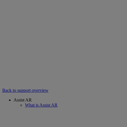
Back to support overview
Assist AR
What is Assist AR