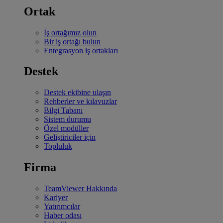
Ortak
İş ortağımız olun
Bir iş ortağı bulun
Entegrasyon iş ortakları
Destek
Destek ekibine ulaşın
Rehberler ve kılavuzlar
Bilgi Tabanı
Sistem durumu
Özel modüller
Geliştiriciler için
Topluluk
Firma
TeamViewer Hakkında
Kariyer
Yatırımcılar
Haber odası