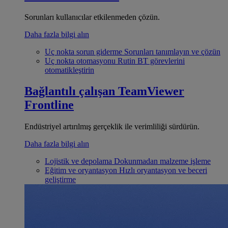
Sorunları kullanıcılar etkilenmeden çözün.
Daha fazla bilgi alın
Uç nokta sorun giderme
Sorunları tanımlayın ve çözün
Uç nokta otomasyonu
Rutin BT görevlerini
otomatikleştirin
Bağlantılı çalışan
TeamViewer
Frontline
Endüstriyel artırılmış gerçeklik ile verimliliği sürdürün.
Daha fazla bilgi alın
Lojistik ve depolama
Dokunmadan malzeme işleme
Eğitim ve oryantasyon
Hızlı oryantasyon ve beceri
geliştirme