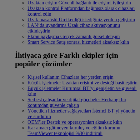
Uzaktan erişim
Güvenli bağlantı ile erişimi iyileştirin
Uzaktan kontrol
Platformdan bağımsız olarak cihazları
kontrol edin
Uzak masaüstü
Üretkenliği istediğiniz yerden geliştirin
LAN’da uyandırma
Uzak cihaz aktivasyonunu
etkinleştirin
Ekran paylaşma
Gerçek zamanlı görsel iletişim
Smart Service
Satış sonrası hizmetleri aksaksız kılın
İhtiyaca göre
Farklı ekipler için
popüler çözümler
Kişisel kullanım
Cihazlara her yerden erişin
Küçük işletmeler
Uzaktan erişimi ve desteği basitleştirin
Büyük işletmeler
Kurumsal BT’yi genişletin ve güvenli
kılın
Serbest çalışanlar ve dijital göçebeler
Herhangi bir
konumdan güvenle çalışın
Yönetilen hizmetler sağlayıcıları
İstemci BT’yi yönetin
ve sürdürün
OEM’ler
Destek ve operasyonları aksaksız kılın
Kar amacı gütmeyen kuruluş ve eğitim kurumu
TeamViewer teknolojisi %30 indirimli