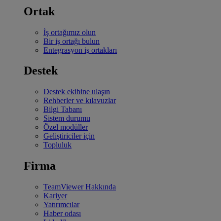
Ortak
İş ortağımız olun
Bir iş ortağı bulun
Entegrasyon iş ortakları
Destek
Destek ekibine ulaşın
Rehberler ve kılavuzlar
Bilgi Tabanı
Sistem durumu
Özel modüller
Geliştiriciler için
Topluluk
Firma
TeamViewer Hakkında
Kariyer
Yatırımcılar
Haber odası