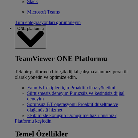
Slack
Microsoft Teams
Tüm entegrasyonları görüntüleyin
ONE platformu
TeamViewer ONE Platformu
Tek bir platformda birleşik dijital çalışma alanınızı proaktif
olarak yönetin ve optimize edin.
Yalın BT ekipleri için
Proaktif cihaz yönetimi
Sürtüşmesiz deneyim
Pürüzsüz ve kesintisiz dijital
deneyim
Sorunsuz BT operasyonu
Proaktif düzeltme ve
olağanüstü hizmet
Ekibimizle konuşun
Dönüşüme hazır mısınız?
Platformu keşfedin
Temel Özellikler