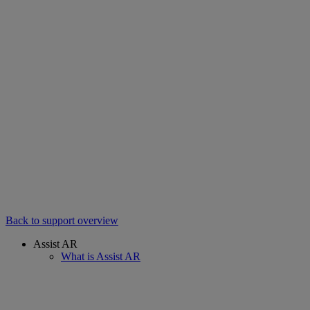
Back to support overview
Assist AR
What is Assist AR