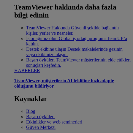
TeamViewer hakkında daha fazla
bilgi edinin
TeamViewer Hakkında
Güvenli şekilde bağlantılı
kişiler, yerler ve nesneler.
İş ortağımız olun
Global iş ortağı programı TeamUP’a
katılın.
Destek ekibine ulaşın
Destek makalelerinde gezinin
veya ekibimize ulaşın.
Başarı öyküleri
TeamViewer müşterilerinin elde ettikleri
sonuçları keşfedin.
HABERLER
TeamViewer, müşterilerin AI teklifine hızlı adapte
olduğunu bildiriyor.
Kaynaklar
Blog
Başarı öyküleri
Etkinlikler ve web seminerleri
Güven Merkezi