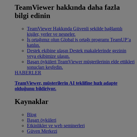
TeamViewer hakkında daha fazla
bilgi edinin
TeamViewer Hakkında
Güvenli şekilde bağlantılı
kişiler, yerler ve nesneler.
İş ortağımız olun
Global iş ortağı programı TeamUP’a
katılın.
Destek ekibine ulaşın
Destek makalelerinde gezinin
veya ekibimize ulaşın.
Başarı öyküleri
TeamViewer müşterilerinin elde ettikleri
sonuçları keşfedin.
HABERLER
TeamViewer, müşterilerin AI teklifine hızlı adapte
olduğunu bildiriyor.
Kaynaklar
Blog
Başarı öyküleri
Etkinlikler ve web seminerleri
Güven Merkezi