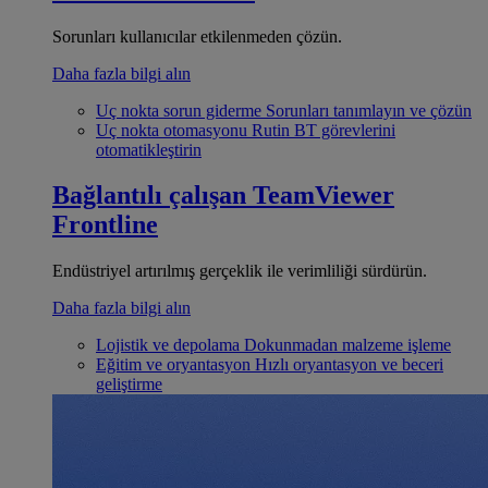
Sorunları kullanıcılar etkilenmeden çözün.
Daha fazla bilgi alın
Uç nokta sorun giderme
Sorunları tanımlayın ve çözün
Uç nokta otomasyonu
Rutin BT görevlerini
otomatikleştirin
Bağlantılı çalışan
TeamViewer
Frontline
Endüstriyel artırılmış gerçeklik ile verimliliği sürdürün.
Daha fazla bilgi alın
Lojistik ve depolama
Dokunmadan malzeme işleme
Eğitim ve oryantasyon
Hızlı oryantasyon ve beceri
geliştirme