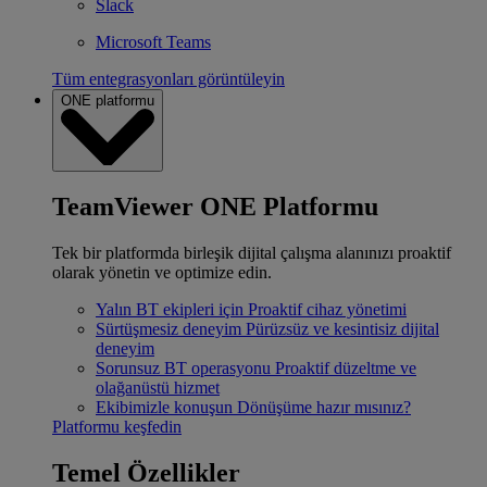
Slack
Microsoft Teams
Tüm entegrasyonları görüntüleyin
ONE platformu
TeamViewer ONE Platformu
Tek bir platformda birleşik dijital çalışma alanınızı proaktif
olarak yönetin ve optimize edin.
Yalın BT ekipleri için
Proaktif cihaz yönetimi
Sürtüşmesiz deneyim
Pürüzsüz ve kesintisiz dijital
deneyim
Sorunsuz BT operasyonu
Proaktif düzeltme ve
olağanüstü hizmet
Ekibimizle konuşun
Dönüşüme hazır mısınız?
Platformu keşfedin
Temel Özellikler