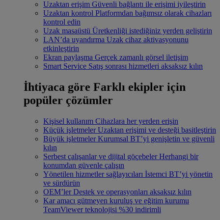
Uzaktan erişim
Güvenli bağlantı ile erişimi iyileştirin
Uzaktan kontrol
Platformdan bağımsız olarak cihazları
kontrol edin
Uzak masaüstü
Üretkenliği istediğiniz yerden geliştirin
LAN’da uyandırma
Uzak cihaz aktivasyonunu
etkinleştirin
Ekran paylaşma
Gerçek zamanlı görsel iletişim
Smart Service
Satış sonrası hizmetleri aksaksız kılın
İhtiyaca göre
Farklı ekipler için
popüler çözümler
Kişisel kullanım
Cihazlara her yerden erişin
Küçük işletmeler
Uzaktan erişimi ve desteği basitleştirin
Büyük işletmeler
Kurumsal BT’yi genişletin ve güvenli
kılın
Serbest çalışanlar ve dijital göçebeler
Herhangi bir
konumdan güvenle çalışın
Yönetilen hizmetler sağlayıcıları
İstemci BT’yi yönetin
ve sürdürün
OEM’ler
Destek ve operasyonları aksaksız kılın
Kar amacı gütmeyen kuruluş ve eğitim kurumu
TeamViewer teknolojisi %30 indirimli