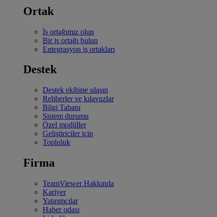
Ortak
İş ortağımız olun
Bir iş ortağı bulun
Entegrasyon iş ortakları
Destek
Destek ekibine ulaşın
Rehberler ve kılavuzlar
Bilgi Tabanı
Sistem durumu
Özel modüller
Geliştiriciler için
Topluluk
Firma
TeamViewer Hakkında
Kariyer
Yatırımcılar
Haber odası