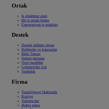
Ortak
İş ortağımız olun
Bir iş ortağı bulun
Entegrasyon iş ortakları
Destek
Destek ekibine ulaşın
Rehberler ve kılavuzlar
Bilgi Tabanı
Sistem durumu
Özel modüller
Geliştiriciler için
Topluluk
Firma
TeamViewer Hakkında
Kariyer
Yatırımcılar
Haber odası