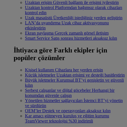
Uzaktan erişim
Güvenli bağlantı ile erişimi iyileştirin
Uzaktan kontrol
Platformdan bağımsız olarak cihazları
kontrol edin
Uzak masaüstü
Üretkenliği istediğiniz yerden geliştirin
LAN’da uyandırma
Uzak cihaz aktivasyonunu
etkinleştirin
Ekran paylaşma
Gerçek zamanlı görsel iletişim
Smart Service
Satış sonrası hizmetleri aksaksız kılın
İhtiyaca göre
Farklı ekipler için
popüler çözümler
Kişisel kullanım
Cihazlara her yerden erişin
Küçük işletmeler
Uzaktan erişimi ve desteği basitleştirin
Büyük işletmeler
Kurumsal BT’yi genişletin ve güvenli
kılın
Serbest çalışanlar ve dijital göçebeler
Herhangi bir
konumdan güvenle çalışın
Yönetilen hizmetler sağlayıcıları
İstemci BT’yi yönetin
ve sürdürün
OEM’ler
Destek ve operasyonları aksaksız kılın
Kar amacı gütmeyen kuruluş ve eğitim kurumu
TeamViewer teknolojisi %30 indirimli