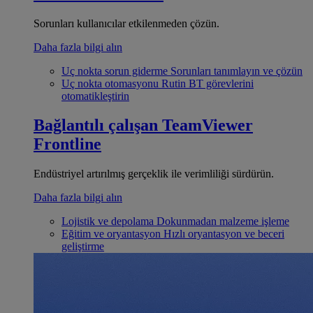
Sorunları kullanıcılar etkilenmeden çözün.
Daha fazla bilgi alın
Uç nokta sorun giderme
Sorunları tanımlayın ve çözün
Uç nokta otomasyonu
Rutin BT görevlerini
otomatikleştirin
Bağlantılı çalışan
TeamViewer
Frontline
Endüstriyel artırılmış gerçeklik ile verimliliği sürdürün.
Daha fazla bilgi alın
Lojistik ve depolama
Dokunmadan malzeme işleme
Eğitim ve oryantasyon
Hızlı oryantasyon ve beceri
geliştirme