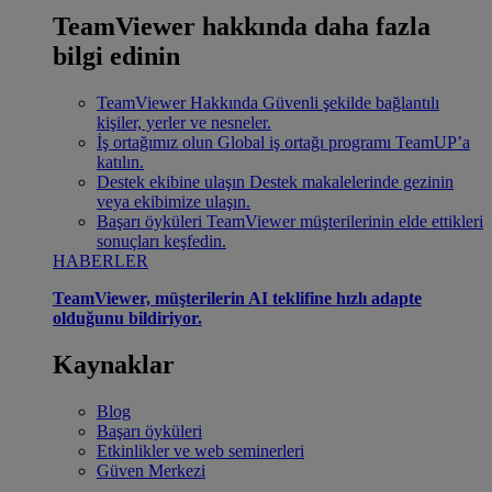
TeamViewer hakkında daha fazla
bilgi edinin
TeamViewer Hakkında
Güvenli şekilde bağlantılı
kişiler, yerler ve nesneler.
İş ortağımız olun
Global iş ortağı programı TeamUP’a
katılın.
Destek ekibine ulaşın
Destek makalelerinde gezinin
veya ekibimize ulaşın.
Başarı öyküleri
TeamViewer müşterilerinin elde ettikleri
sonuçları keşfedin.
HABERLER
TeamViewer, müşterilerin AI teklifine hızlı adapte
olduğunu bildiriyor.
Kaynaklar
Blog
Başarı öyküleri
Etkinlikler ve web seminerleri
Güven Merkezi