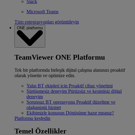
Slack
Microsoft Teams
Tüm entegrasyonları görüntüleyin
ONE platformu
TeamViewer ONE Platformu
Tek bir platformda birleşik dijital çalışma alanınızı proaktif
olarak yönetin ve optimize edin.
Yalın BT ekipleri için
Proaktif cihaz yönetimi
Sürtüşmesiz deneyim
Pürüzsüz ve kesintisiz dijital
deneyim
Sorunsuz BT operasyonu
Proaktif düzeltme ve
olağanüstü hizmet
Ekibimizle konuşun
Dönüşüme hazır mısınız?
Platformu keşfedin
Temel Özellikler