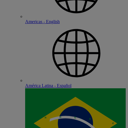
Americas - English
América Latina - Español