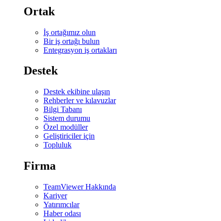
Ortak
İş ortağımız olun
Bir iş ortağı bulun
Entegrasyon iş ortakları
Destek
Destek ekibine ulaşın
Rehberler ve kılavuzlar
Bilgi Tabanı
Sistem durumu
Özel modüller
Geliştiriciler için
Topluluk
Firma
TeamViewer Hakkında
Kariyer
Yatırımcılar
Haber odası