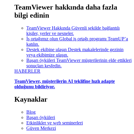
TeamViewer hakkında daha fazla
bilgi edinin
TeamViewer Hakkında
Güvenli şekilde bağlantılı
kişiler, yerler ve nesneler.
İş ortağımız olun
Global iş ortağı programı TeamUP’a
katılın.
Destek ekibine ulaşın
Destek makalelerinde gezinin
veya ekibimize ulaşın.
Başarı öyküleri
TeamViewer müşterilerinin elde ettikleri
sonuçları keşfedin.
HABERLER
TeamViewer, müşterilerin AI teklifine hızlı adapte
olduğunu bildiriyor.
Kaynaklar
Blog
Başarı öyküleri
Etkinlikler ve web seminerleri
Güven Merkezi