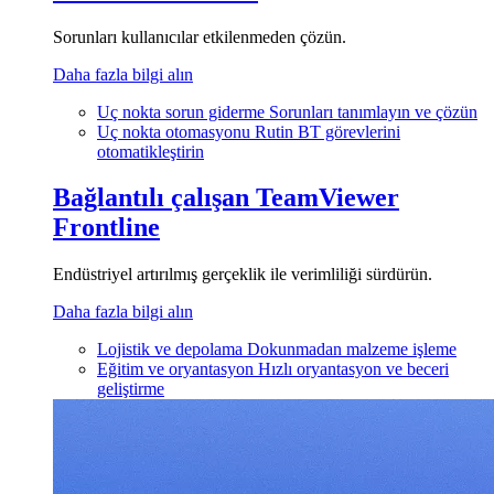
Sorunları kullanıcılar etkilenmeden çözün.
Daha fazla bilgi alın
Uç nokta sorun giderme
Sorunları tanımlayın ve çözün
Uç nokta otomasyonu
Rutin BT görevlerini
otomatikleştirin
Bağlantılı çalışan
TeamViewer
Frontline
Endüstriyel artırılmış gerçeklik ile verimliliği sürdürün.
Daha fazla bilgi alın
Lojistik ve depolama
Dokunmadan malzeme işleme
Eğitim ve oryantasyon
Hızlı oryantasyon ve beceri
geliştirme