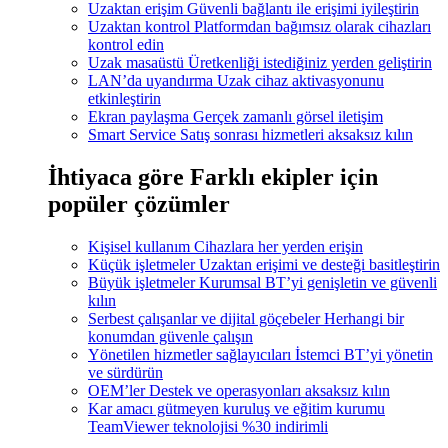
Uzaktan erişim
Güvenli bağlantı ile erişimi iyileştirin
Uzaktan kontrol
Platformdan bağımsız olarak cihazları
kontrol edin
Uzak masaüstü
Üretkenliği istediğiniz yerden geliştirin
LAN’da uyandırma
Uzak cihaz aktivasyonunu
etkinleştirin
Ekran paylaşma
Gerçek zamanlı görsel iletişim
Smart Service
Satış sonrası hizmetleri aksaksız kılın
İhtiyaca göre
Farklı ekipler için
popüler çözümler
Kişisel kullanım
Cihazlara her yerden erişin
Küçük işletmeler
Uzaktan erişimi ve desteği basitleştirin
Büyük işletmeler
Kurumsal BT’yi genişletin ve güvenli
kılın
Serbest çalışanlar ve dijital göçebeler
Herhangi bir
konumdan güvenle çalışın
Yönetilen hizmetler sağlayıcıları
İstemci BT’yi yönetin
ve sürdürün
OEM’ler
Destek ve operasyonları aksaksız kılın
Kar amacı gütmeyen kuruluş ve eğitim kurumu
TeamViewer teknolojisi %30 indirimli