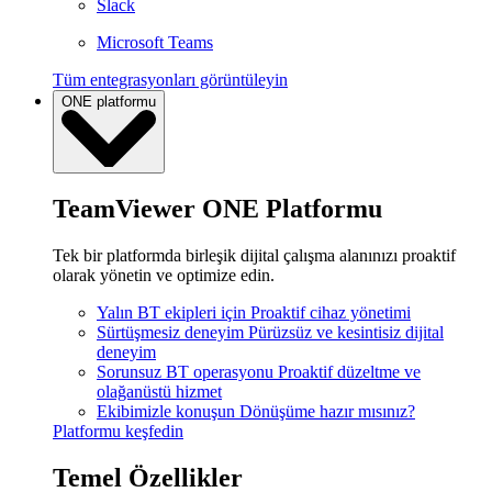
Slack
Microsoft Teams
Tüm entegrasyonları görüntüleyin
ONE platformu
TeamViewer ONE Platformu
Tek bir platformda birleşik dijital çalışma alanınızı proaktif
olarak yönetin ve optimize edin.
Yalın BT ekipleri için
Proaktif cihaz yönetimi
Sürtüşmesiz deneyim
Pürüzsüz ve kesintisiz dijital
deneyim
Sorunsuz BT operasyonu
Proaktif düzeltme ve
olağanüstü hizmet
Ekibimizle konuşun
Dönüşüme hazır mısınız?
Platformu keşfedin
Temel Özellikler